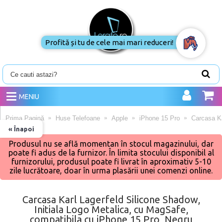
Profită și tu de cele mai mari reduceri!
MENIU
Prima Pagină
Huse Telefoane
Apple
iPhone 15 Pro
Carcasa Ka
« Înapoi
Produsul nu se află momentan în stocul magazinului, dar
poate fi adus de la furnizor. În limita stocului disponibil al
furnizorului, produsul poate fi livrat în aproximativ 5-10
zile lucrătoare, doar în urma plasării unei comenzi online.
Carcasa Karl Lagerfeld Silicone Shadow,
Initiala Logo Metalica, cu MagSafe,
compatibila cu iPhone 15 Pro, Negru