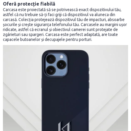
Oferă protecție fiabilă
Carcasa este proiectată să se potrivească exact dispozitivului tău,
astfel că nu trebuie să-ți faci griji că dispozitivul va aluneca din
carcasă. Colecția protejează dispozitivul tău de impacturi, absoarbe
șocurile și crește siguranța telefonului tău. Carcasele au margini ușor
ridicate, astfel că ecranul și obiectivul camerei sunt protejate de
zgârieturi sau spargeri. Carcasa este perfect adaptată, are toate
capacele butoanelor și decupajele pentru porturi.