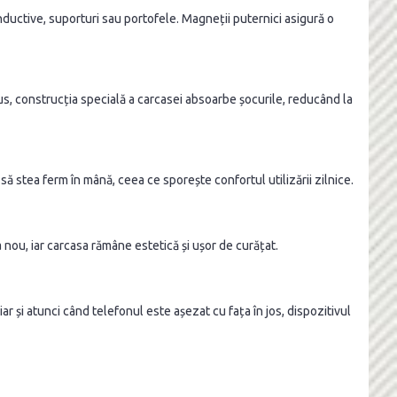
nductive, suporturi sau portofele. Magneții puternici asigură o
plus, construcția specială a carcasei absoarbe șocurile, reducând la
să stea ferm în mână, ceea ce sporește confortul utilizării zilnice.
nou, iar carcasa rămâne estetică și ușor de curățat.
r și atunci când telefonul este așezat cu fața în jos, dispozitivul