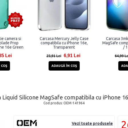
ie camera si
Carcasa Mercury Jelly Case
Carcasa 3mk
eblade Prop
compatibila cu iPhone 16e,
MagSafe compa
one 16e Green
Transparent
/ 
85 Lei
6,91 Lei
23,91 Lei
64,99 Le
 COŞ
ADAUGĂ ÎN COŞ
ADA
 Liquid Silicone MagSafe compatibila cu iPhone 1
Cod produs:
OEM-141964
2
Vezi toate produsele