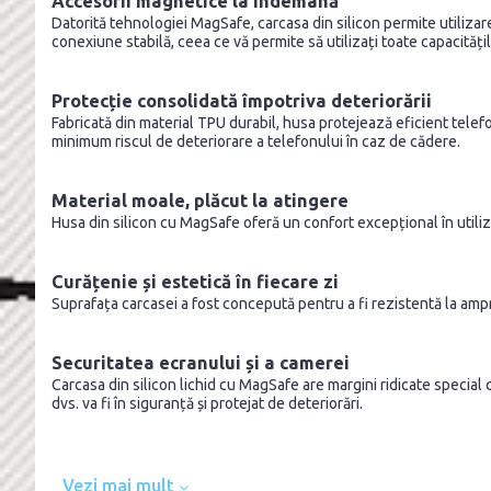
Accesorii magnetice la îndemână
Datorită tehnologiei MagSafe, carcasa din silicon permite utilizar
conexiune stabilă, ceea ce vă permite să utilizați toate capacități
Protecție consolidată împotriva deteriorării
Fabricată din material TPU durabil, husa protejează eficient telefon
minimum riscul de deteriorare a telefonului în caz de cădere.
Material moale, plăcut la atingere
Husa din silicon cu MagSafe oferă un confort excepțional în utiliza
Curățenie și estetică în fiecare zi
Suprafața carcasei a fost concepută pentru a fi rezistentă la amp
Securitatea ecranului și a camerei
Carcasa din silicon lichid cu MagSafe are margini ridicate special 
dvs. va fi în siguranță și protejat de deteriorări.
Vezi mai mult