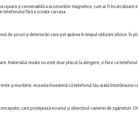
ea ușoară și convenabilă a accesoriilor magnetice, cum ar fi încărcătoare i
le telefonului fără a scoate carcasa.
ul de șocuri și deteriorări care pot apărea în timpul utilizării zilnice. În 
re. Materialul moale nu este doar plăcut la atingere, ci face ca telefonul 
rente și murdărie. Aceasta înseamnă că telefonul tău arată întotdeauna ca 
concepute, care protejează ecranul și obiectivul camerei de zgârieturi. Chia