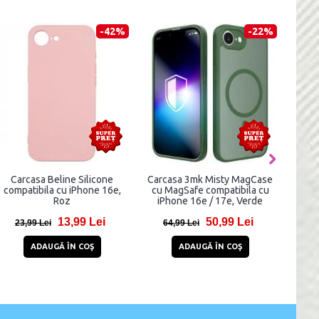
-57%
-39%
Carcasa 3mk Just20g
Carcasa Tech-Protect Kevlar
Car
compatibila cu iPhone 16e,
cu MagSafe compatibila cu
comp
Clear
iPhone 16e, Black
11,91 Lei
67,98 Lei
27,91 Lei
111,98 Lei
3
ADAUGĂ ÎN COŞ
ADAUGĂ ÎN COŞ