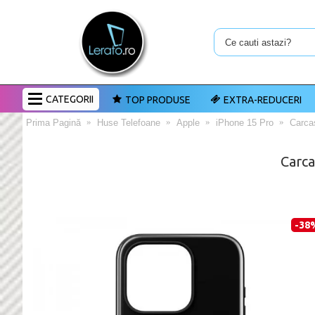
CATEGORII
TOP PRODUSE
EXTRA-REDUCERI
Prima Pagină
Huse Telefoane
Apple
iPhone 15 Pro
Carca
Carc
-38