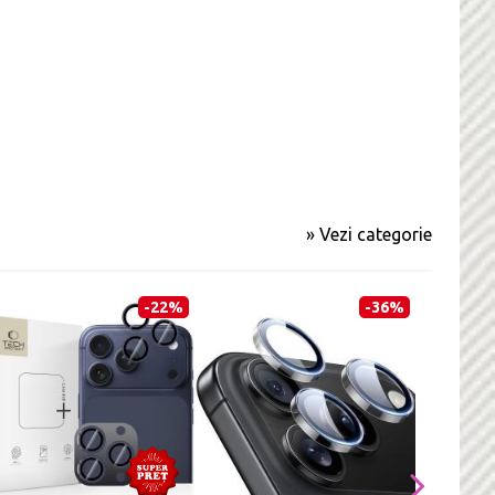
» Vezi categorie
-22%
-36%