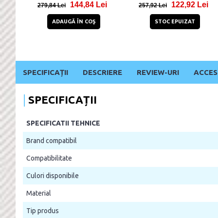
144,84 Lei
122,92 Lei
279,84 Lei
257,92 Lei
ADAUGĂ ÎN COŞ
STOC EPUIZAT
SPECIFICAȚII
DESCRIERE
REVIEW-URI
ACCES
SPECIFICAȚII
SPECIFICATII TEHNICE
Brand compatibil
Compatibilitate
Culori disponibile
Material
Tip produs