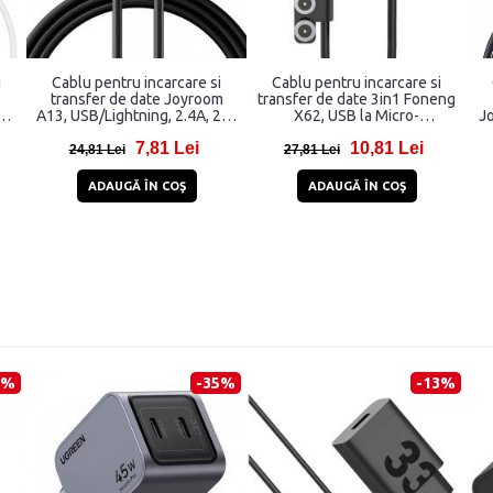
i
Cablu pentru incarcare si
Cablu pentru incarcare si
transfer de date Joyroom
transfer de date 3in1 Foneng
4A,
A13, USB/Lightning, 2.4A, 2m,
X62, USB la Micro-
J
Negru
USB/USB/Lightning, 12W, 5A,
7,81 Lei
10,81 Lei
1 m, Negru
24,81 Lei
27,81 Lei
ADAUGĂ ÎN COŞ
ADAUGĂ ÎN COŞ
4%
-35%
-13%