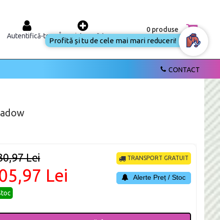
0 produse
Autentifică-te
Înregistrează-te
Profită
și tu de
cele
mai
CONTACT
mari
reduceri!
hadow
30,97 Lei
TRANSPORT GRATUIT
05,97 Lei
Alerte Preț / Stoc
Stoc