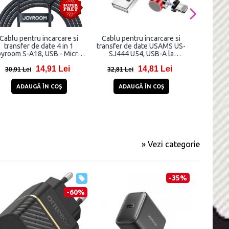
Cablu pentru incarcare si
Cablu pentru incarcare si
Cablu p
transfer de date 4 in 1
transfer de date USAMS US-
transfer 
oyroom S-A18, USB - Micro-
SJ444 U54, USB-A la
A28 Flash,
USB/Lightning/2 x USB-C,
Lightning, 2.1A, 1m, Rosu
30W, 4
14,91 Lei
14,81 Lei
3.5A, 1.2m, Negru
30,91 Lei
32,81 Lei
25,99 
ADAUGĂ ÎN COŞ
ADAUGĂ ÎN COŞ
AD
» Vezi categorie
-35%
-60%