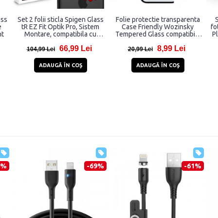
ass
Set 2 folii sticla Spigen Glass
Folie protectie transparenta
S
e
tR EZ Fit Optik Pro, Sistem
Case Friendly Wozinsky
fo
nt
Montare, compatibila cu
Tempered Glass compatibila
P
iPhone 14 Pro/Pro Max, 15
cu iPhone 15 Pro
Pr
66,99 Lei
8,99 Lei
Pro/Pro Max, 16 Pro/Pro Max,
Pr
104,99 Lei
20,99 Lei
17 Pro/Pro Max, Silver
ADAUGĂ ÎN COŞ
ADAUGĂ ÎN COŞ
5%
-69%
-61%