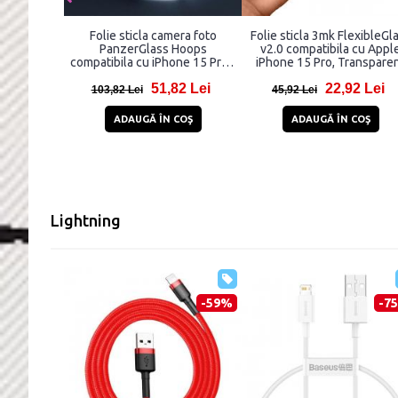
Folie sticla camera foto
Folie sticla 3mk FlexibleGl
PanzerGlass Hoops
v2.0 compatibila cu Appl
compatibila cu iPhone 15 Pro /
iPhone 15 Pro, Transpare
15 Pro Max, Negru
51,82 Lei
22,92 Lei
103,82 Lei
45,92 Lei
ADAUGĂ ÎN COŞ
ADAUGĂ ÎN COŞ
Lightning
-59%
-7