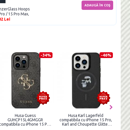
ADAUGĂ ÎN COŞ
PanzerGlass Hoops
Pro / 15 Pro Max,
82 Lei
-34%
-46%
Husa Guess
Husa Karl Lagerfeld
Ca
GUHCP15L4GMGGR
compatibila cu iPhone 15 Pro,
La
compatibila cu iPhone 15 Pro,
Karl and Choupette Glitter
i
4G Big Metal Logo, Gri
Magsafe, Negru