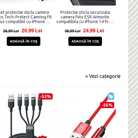
et protectie sticla camera
Protectie sticla securizata
Folie s
to Tech-Protect Camring Fit
camera foto ESR Armorite
montare M
lus compatibil cu iPhone 14
compatibila cu iPhone 14 Pro /
Screen Gu
o / 14 Pro Max / 15 Pro / 15
Max / 15 Pro / Max / 16 Pro /
iPhon
20,99 Lei
24,99 Lei
o Max / 16 Pro / 16 Pro Max
Max/ 17 Pro / Max, Clear
26,99 Lei
38,99 Lei
43,85 
/ 17 Pro / 17 Pro Max,
Albastru
ADAUGĂ ÎN COŞ
ADAUGĂ ÎN COŞ
AD
» Vezi categorie
-52%
-55%