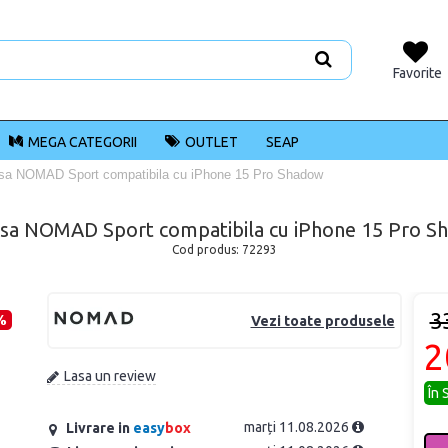
Favorite
MEGA CATEGORII
OUTLET
SEAP
sa NOMAD Sport compatibila cu iPhone 15 Pro Shadow
asa NOMAD Sport compatibila cu iPhone 15 Pro S
Cod produs:
72293
3
%
Vezi toate produsele
2
Lasa un review
În 
marți 11.08.2026
Livrare in
easy
box