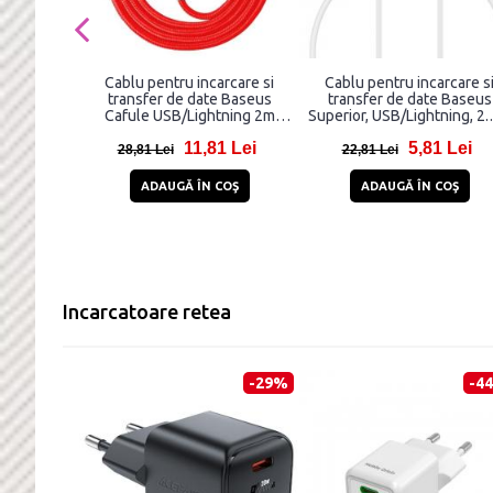
Cablu pentru incarcare si
Cablu pentru incarcare s
transfer de date Baseus
transfer de date Baseus
Cafule USB/Lightning 2m
Superior, USB/Lightning, 2.
Rosu
25cm, Alb
11,81 Lei
5,81 Lei
28,81 Lei
22,81 Lei
ADAUGĂ ÎN COŞ
ADAUGĂ ÎN COŞ
Incarcatoare retea
-29%
-4