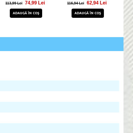
74,99 Lei
62,94 Lei
113,99 Lei
116,94 Lei
7
ADAUGĂ ÎN COŞ
ADAUGĂ ÎN COŞ