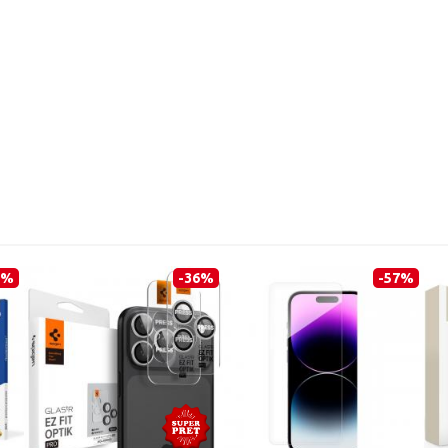
0%
-36%
-57%