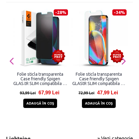
-28%
-34%
Folie sticla transparenta
Folie sticla transparenta
Fo
Case friendly Spigen
Case friendly Spigen
Ea
GLAS.tR SLIM compatibila cu
GLAStR SLIM compatibila cu
iPho
iPhone 13/13 Pro/14/16e
iPhone 13/13 Pro/14/16e
67,99 Lei
47,99 Lei
Privacy
93,99 Lei
72,99 Lei
3
ADAUGĂ ÎN COŞ
ADAUGĂ ÎN COŞ
Lightning
» Vezi categorie