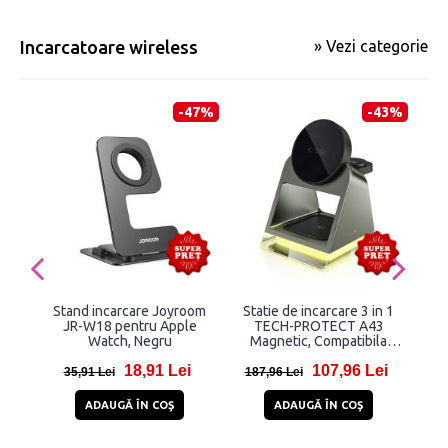
Incarcatoare wireless
» Vezi categorie
-47%
-43%
Stand incarcare Joyroom
Statie de incarcare 3 in 1
St
JR-W18 pentru Apple
TECH-PROTECT A43
Watch, Negru
Magnetic, Compatibila
M
MagSafe, Wireless Charge,
Mag
18,91 Lei
107,96 Lei
15W, Cablu USB-C 1m
1
35,91 Lei
187,96 Lei
1
inclus, Negru
ADAUGĂ ÎN COŞ
ADAUGĂ ÎN COŞ