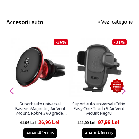
Accesorii auto
» Vezi categorie
-36%
-31%
Suport auto universal
Suport auto universal iOttie
Set
Baseus Magnetic, Air Vent
Easy One Touch 5 Air Vent
ZS2
Mount, Rotire 360 grade,
Mount Negru
Wir
Rosu
26,96 Lei
97,99 Lei
41,96 Lei
141,99 Lei
1
ADAUGĂ ÎN COŞ
ADAUGĂ ÎN COŞ