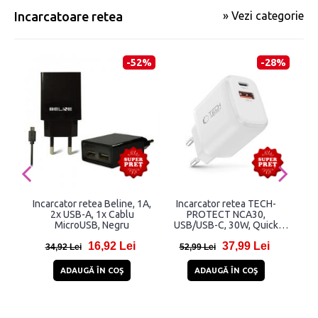
Incarcatoare retea
» Vezi categorie
-52%
-28%
Incarcator retea Beline, 1A,
Incarcator retea TECH-
Inc
2x USB-A, 1x Cablu
PROTECT NCA30,
Fa
MicroUSB, Negru
USB/USB-C, 30W, Quick
Pow
Charge 3.0, Fast Network
16,92 Lei
37,99 Lei
Charging, Alb
34,92 Lei
52,99 Lei
1
ADAUGĂ ÎN COŞ
ADAUGĂ ÎN COŞ