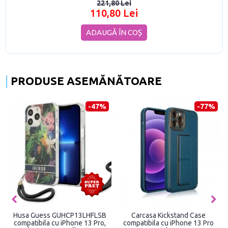
221,80 Lei
110,80 Lei
ADAUGĂ ÎN COŞ
PRODUSE ASEMĂNĂTOARE
-37%
-60%
Carcasa Woven MagSafe
Carcasa Karl Lagerfeld Ring
compatibila cu iPhone 13 Pro
Stand Karl & Choupette cu