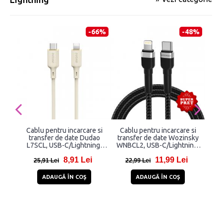
-66%
-48%
Cablu pentru incarcare si
Cablu pentru incarcare si
Ca
transfer de date Dudao
transfer de date Wozinsky
tr
L7SCL, USB-C/Lightning,
WNBCL2, USB-C/Lightning,
Sufe
30W, 2m, Bej
30W, 2m, Negru
C 
8,91 Lei
11,99 Lei
Mic
25,91 Lei
22,99 Lei
6
ADAUGĂ ÎN COŞ
ADAUGĂ ÎN COŞ