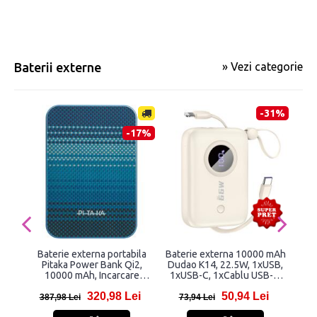
Baterii externe
» Vezi categorie
-31%
-17%
Baterie externa portabila
Baterie externa 10000 mAh
Bat
Pitaka Power Bank Qi2,
Dudao K14, 22.5W, 1xUSB,
Joy
10000 mAh, Incarcare
1xUSB-C, 1xCablu USB-C,
Pow
Wireless 15W, USB-C,
Quick Charge 3.0, Bej
C
320,98 Lei
50,94 Lei
Moonrise
387,98 Lei
73,94 Lei
1