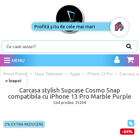
MENIU
Prima Pagină
Huse Telefoane
Apple
iPhone 13 Pro
Carcasa s
« Înapoi
Carcasa stylish Supcase Cosmo Snap
compatibila cu iPhone 13 Pro Marble Purple
Cod produs:
53204
5% EXTRA-REDUCERE
-64%