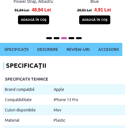
Purple
MagSafe, compatibila cu
iPhone 13 Pro, Negru
12,81 Lei
89,99 Lei
31,81 Lei
142,99 Lei
ADAUGĂ ÎN COŞ
ADAUGĂ ÎN COŞ
SPECIFICAȚII
DESCRIERE
REVIEW-URI
ACCESORII
SPECIFICAȚII
SPECIFICATII TEHNICE
Brand compatibil
Apple
Compatibilitate
iPhone 13 Pro
Culori disponibile
Mov
Material
Plastic