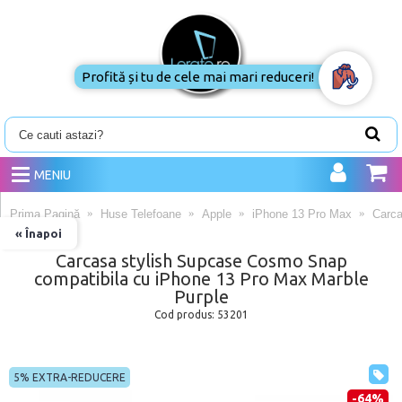
Profită și tu de cele mai mari reduceri!
MENIU
Prima Pagină
Huse Telefoane
Apple
iPhone 13 Pro Max
Carca
« Înapoi
Carcasa stylish Supcase Cosmo Snap
compatibila cu iPhone 13 Pro Max Marble
Purple
Cod produs:
53201
5% EXTRA-REDUCERE
-64%