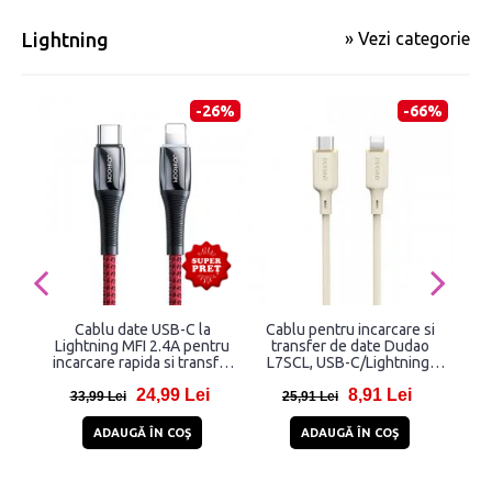
Lightning
» Vezi categorie
-26%
-66%
Cablu date USB-C la
Cablu pentru incarcare si
Ca
Lightning MFI 2.4A pentru
transfer de date Dudao
tr
incarcare rapida si transfer
L7SCL, USB-C/Lightning,
Sufe
date Joyroom S-1224K2, PD
30W, 2m, Bej
C 
24,99 Lei
8,91 Lei
20W, 480 Mbps, 1.2m, Rosu
Mic
33,99 Lei
25,91 Lei
6
ADAUGĂ ÎN COŞ
ADAUGĂ ÎN COŞ