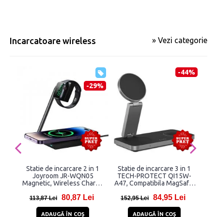
Incarcatoare wireless
» Vezi categorie
-44%
-29%
Statie de incarcare 2 in 1
Statie de incarcare 3 in 1
Inc
Joyroom JR-WQN05
TECH-PROTECT QI15W-
TEC
Magnetic, Wireless Charge
A47, Compatibila MagSafe,
C
15W, Negru
Wireless, 15W, Cablu USB-C
80,87 Lei
84,95 Lei
1m inclus, Negru
113,87 Lei
152,95 Lei
1
ADAUGĂ ÎN COŞ
ADAUGĂ ÎN COŞ