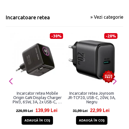
Incarcatoare retea
» Vezi categorie
-38%
-28%
Incarcator retea Mobile
Incarcator retea Joyroom
I
Origin GaN Display Charger
JR-TCF20, USB-C, 20W, 3A,
O
PW3, 65W, 3A, 2x USB-C, 1x
Negru
USB-A, Fast Charging, Negru
139,99 Lei
22,99 Lei
226,99 Lei
31,99 Lei
1
ADAUGĂ ÎN COŞ
ADAUGĂ ÎN COŞ