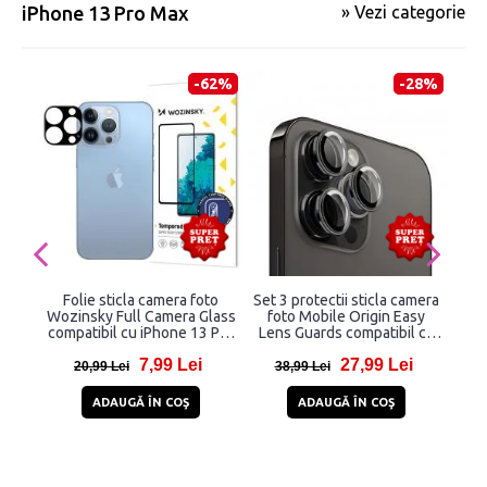
iPhone 13 Pro Max
» Vezi categorie
-62%
-28%
Folie sticla camera foto
Set 3 protectii sticla camera
Fo
Wozinsky Full Camera Glass
foto Mobile Origin Easy
Ea
compatibil cu iPhone 13 Pro
Lens Guards compatibil cu
iPho
Max, Negru
iPhone 13 Pro / 13 Pro Max
7,99 Lei
27,99 Lei
Black
20,99 Lei
38,99 Lei
3
ADAUGĂ ÎN COŞ
ADAUGĂ ÎN COŞ