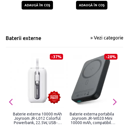
ADAUGĂ ÎN COŞ
ADAUGĂ ÎN COŞ
Baterii externe
» Vezi categorie
-37%
-28%
Baterie externa 10000 mAh
Baterie externa portabila
Ba
Joyroom JR-L012 Colorful
Joyroom JR-W020 Mini
Powerbank, 22.5W, USB-C,
10000 mAh, compatibila
Mag
Cablu incorporat USB-
MagSafe, Putere Wireless
In