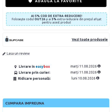
ADAUGĂ LA FAVORITE
AI 5% COD DE EXTRA-REDUCERE!
Folosește codul
OUT26
și ai
5%
extra-reducere din prețul afișat
pentru acest produs!
Vezi toate produsele
Lasa un review
marți 11.08.2026
Livrare in
easy
box
marți 11.08.2026
Livrare prin curier:
luni 10.08.2026
Ridicare personală:
CUMPARA IMPREUNA