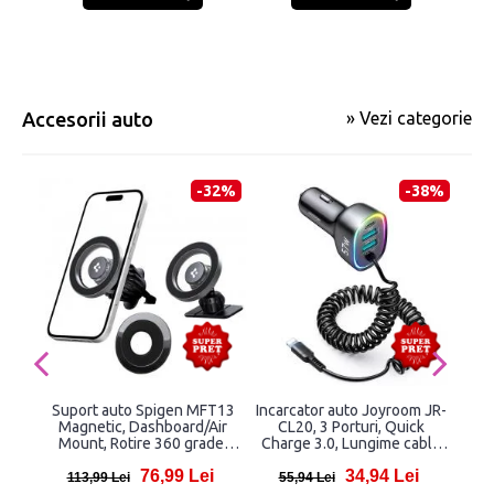
Accesorii auto
» Vezi categorie
-32%
-38%
Suport auto Spigen MFT13
Incarcator auto Joyroom JR-
Sup
Magnetic, Dashboard/Air
CL20, 3 Porturi, Quick
X38,
Mount, Rotire 360 grade,
Charge 3.0, Lungime cablu
Silver
Lightning 1.6m, Negru
76,99 Lei
34,94 Lei
113,99 Lei
55,94 Lei
3