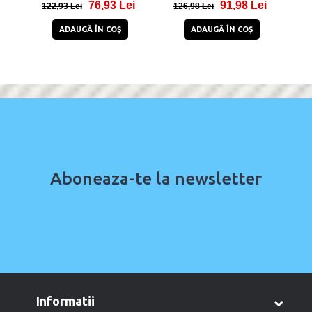
76,93 Lei
91,98 Lei
C/Lightning, Alb
15W, Cablu USB-C inclus,
122,93 Lei
126,98 Lei
25
Negru
ADAUGĂ ÎN COŞ
ADAUGĂ ÎN COŞ
Aboneaza-te la newsletter
informatii