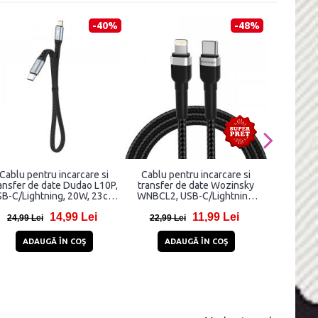
-40%
-48%
Cablu pentru incarcare si
Cablu pentru incarcare si
Cablu p
ansfer de date Dudao L10P,
transfer de date Wozinsky
transfer d
B-C/Lightning, 20W, 23cm,
WNBCL2, USB-C/Lightning,
USB-C /
Negru
30W, 2m, Negru
Lightni
14,99 Lei
11,99 Lei
1
24,99 Lei
22,99 Lei
23,99 
ADAUGĂ ÎN COŞ
ADAUGĂ ÎN COŞ
AD