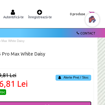
0 produse
Autentifică-te
Înregistrează-te
CONTACT
 Max White Daisy
Pro Max White Daisy
9,81 Lei
Alerte Preț / Stoc
6,81 Lei
Stoc