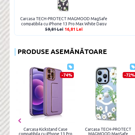
Carcasa TECH-PROTECT MAGMOOD MagSafe
compatibila cu iPhone 13 Pro Max White Daisy
59,81 Lei
16,81 Lei
PRODUSE ASEMĂNĂTOARE
-76%
-74%
-72%
ase
Carcasa Kickstand Case
Carcasa TECH-PROTECT
13 Pro
compatibila cu iPhone 13 Pro
MAGMOOD MagSafe