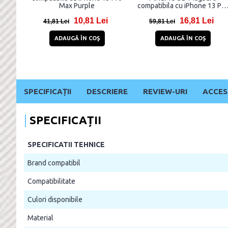
Max Purple
compatibila cu iPhone 13 Pro
Max Spring Daisy
10,81 Lei
16,81 Lei
41,81 Lei
59,81 Lei
ADAUGĂ ÎN COŞ
ADAUGĂ ÎN COŞ
SPECIFICAȚII
DESCRIERE
REVIEW-URI
ACCES
SPECIFICAȚII
SPECIFICATII TEHNICE
Brand compatibil
Compatibilitate
Culori disponibile
Material