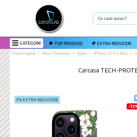
CATEGORII
TOP PRODUSE
EXTRA-REDUCERI
Prima Pagină
Huse Telefoane
Apple
iPhone 13 Pro Max
C
Carcasa TECH-PROTE
5% EXTRA-REDUCERE
-72