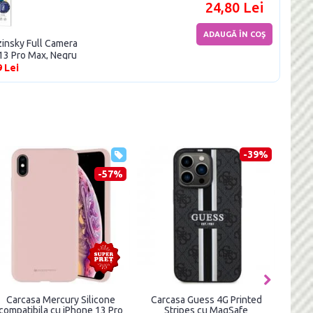
24,80 Lei
ADAUGĂ ÎN COŞ
zinsky Full Camera
 13 Pro Max, Negru
9 Lei
-39%
-57%
Carcasa Mercury Silicone
Carcasa Guess 4G Printed
compatibila cu iPhone 13 Pro
Stripes cu MagSafe