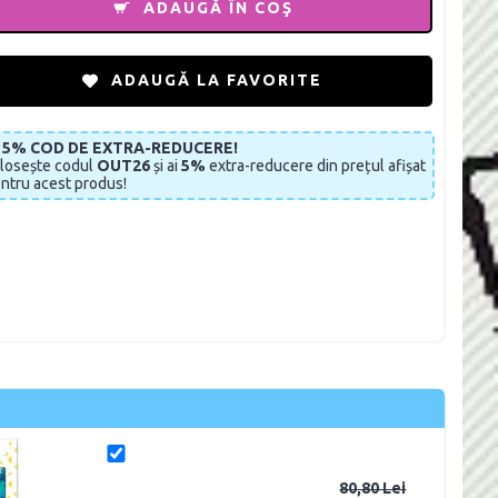
ADAUGĂ ÎN COŞ
ADAUGĂ LA FAVORITE
I 5% COD DE EXTRA-REDUCERE!
losește codul
OUT26
și ai
5%
extra-reducere din prețul afișat
ntru acest produs!
80,80 Lei