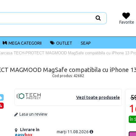
Favorite
MEGA CATEGORII
OUTLET
SEAP
arcasa TECH-PROTECT MAGMOOD MagSafe compatibila cu iPhone 13 Pro
CT MAGMOOD MagSafe compatibila cu iPhone 13 
Cod produs:
42682
5
Vezi toate produsele
1
%
Lasa un review
În 
Livrare in
marți 11.08.2026
easy
box