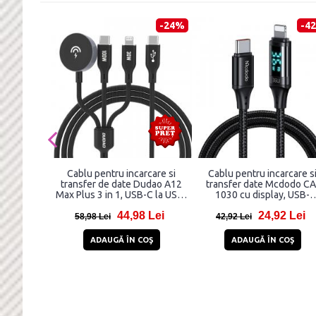
-24%
-4
Cablu pentru incarcare si
Cablu pentru incarcare s
transfer de date Dudao A12
transfer date Mcdodo CA
Max Plus 3 in 1, USB-C la USB-
1030 cu display, USB-
C/Lightning, Incarcator
C/Lightning, 36W, 3A, 1.2
44,98 Lei
24,92 Lei
wireless 2.5W Apple Watch
Negru
58,98 Lei
42,92 Lei
integrat, 1.2m, Negru
ADAUGĂ ÎN COŞ
ADAUGĂ ÎN COŞ