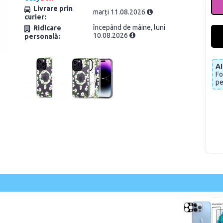
Livrare prin
marți 11.08.2026
curier:
începând de mâine, luni
Ridicare
10.08.2026
personală:
A
Fo
pe