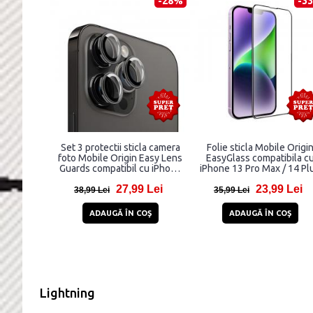
-28%
-3
Set 3 protectii sticla camera
Folie sticla Mobile Origi
foto Mobile Origin Easy Lens
EasyGlass compatibila c
Guards compatibil cu iPhone
iPhone 13 Pro Max / 14 Pl
13 Pro / 13 Pro Max Black
Black
27,99 Lei
23,99 Lei
38,99 Lei
35,99 Lei
ADAUGĂ ÎN COŞ
ADAUGĂ ÎN COŞ
Lightning