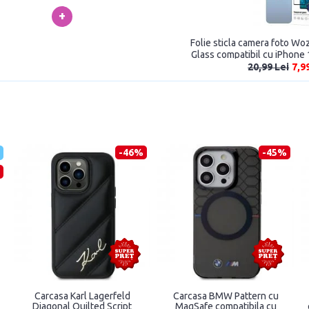
+
Folie sticla camera foto Wo
Glass compatibil cu iPhone
20,99 Lei
7,9
-46%
-45%
Carcasa Karl Lagerfeld
Carcasa BMW Pattern cu
Diagonal Quilted Script
MagSafe compatibila cu