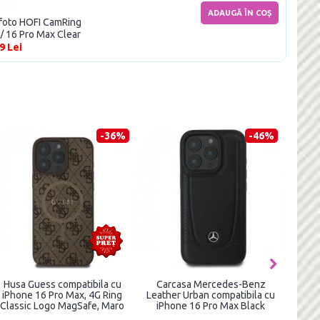
ADAUGĂ ÎN COŞ
a foto HOFI CamRing
 / 16 Pro Max Clear
9 Lei
-44%
-34%
W Motosport IML
Carcasa Guess IML Flowers
Carcasa Guess Gr
 cu MagSafe
Allover Electro cu MagSafe
Ring cu MagSafe 
cu iPhone 16 Pro
compatibila cu iPhone 16 Pro
cu iPhone 16 Pr
ransparent
Max, Verde