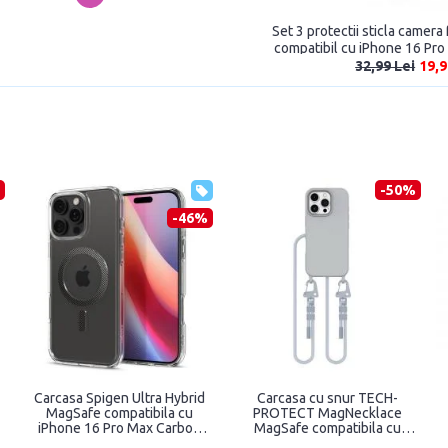
Set 3 protectii sticla camer
compatibil cu iPhone 16 Pro
32,99 Lei
19,9
-46%
-46%
asa Mercedes-Benz
Carcasa CARE by
Carcasa BM
 Urban compatibila cu
PanzerGlass Fashion, cu
Circle
ne 16 Pro Max Black
MagSafe, compatibila cu
compatibila 
iPhone 16 Pro Max, Verde
Max, T