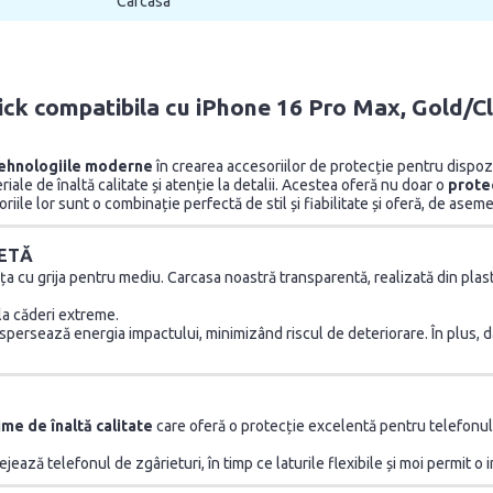
Carcasa
ick compatibila cu iPhone 16 Pro Max, Gold/C
ehnologiile moderne
în crearea accesoriilor de protecție pentru dispoz
ale de înaltă calitate și atenție la detalii. Acestea oferă nu doar o
prote
le lor sunt o combinație perfectă de stil și fiabilitate și oferă, de asemen
LETĂ
a cu grija pentru mediu. Carcasa noastră transparentă, realizată din plasti
la căderi extreme.
persează energia impactului, minimizând riscul de deteriorare. În plus, da
ime de înaltă calitate
care oferă o protecție excelentă pentru telefonul
jează telefonul de zgârieturi, în timp ce laturile flexibile și moi permit o i