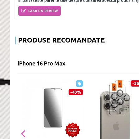
Impartaseste parerile tale despre utilizarea acestui produs si ajut
LASA UN REVIEW
PRODUSE RECOMANDATE
iPhone 16 Pro Max
-3
-43%