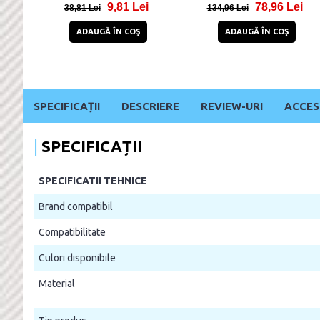
22,92 Lei
83,99 Lei
45,92 Lei
130,99 Lei
166,
ADAUGĂ ÎN COŞ
STOC EPUIZAT
SPECIFICAȚII
DESCRIERE
REVIEW-URI
ACCES
SPECIFICAȚII
SPECIFICATII TEHNICE
Brand compatibil
Compatibilitate
Culori disponibile
Material