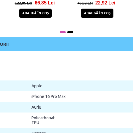
89,94 Lei
71,84 Lei
94 Lei
132,84 Lei
139,95 Lei
ADAUGĂ ÎN COŞ
ADAUGĂ ÎN COŞ
ADAU
ORII
Apple
iPhone 16 Pro Max
Auriu
Policarbonat
TPU