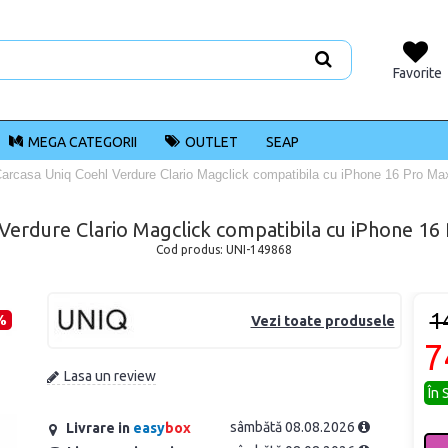
Favorite
MEGA CATEGORII
OUTLET
SEAP
arcasa Uniq Coehl Verdure Clario Magclick compatibila cu iPhone 16 Pro Ma
Verdure Clario Magclick compatibila cu iPhone 16
Cod produs:
UNI-149868
1
%
Vezi toate produsele
7
Lasa un review
În 
sâmbătă 08.08.2026
Livrare in
easy
box