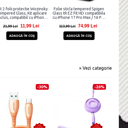
t 2 folii protectie Wozinsky
Folie sticla tempered Spigen
Set 3 pro
empered Glass, Kit aplicare
Glass tR EZ Fit HD compatibila
foto HOFI
nclus, compatibil cu iPhone
cu iPhone 17 Pro Max / 16 Pro
cu iPhone 
17 Pro Max/ iPhone 16 Pro
Max, Privacy
11,99 Lei
74,99 Lei
Max, Transparent
21,99 Lei
113,99 Lei
32,99 
ADAUGĂ ÎN COŞ
ADAUGĂ ÎN COŞ
AD
» Vezi categorie
-30%
-26%