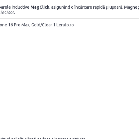
oarele inductive
MagClick
, asigurând o încărcare rapidă și ușoară. Magneți
cărcător.