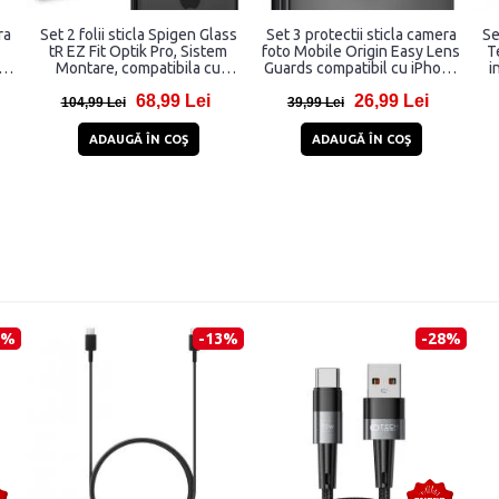
ra
Set 2 folii sticla Spigen Glass
Set 3 protectii sticla camera
Se
tR EZ Fit Optik Pro, Sistem
foto Mobile Origin Easy Lens
T
o /
Montare, compatibila cu
Guards compatibil cu iPhone
i
ro
iPhone 14 Pro/Pro Max, 15
16 Pro / 16 Pro Max Clear
68,99 Lei
26,99 Lei
x
Pro/Pro Max, 16 Pro/Pro Max,
104,99 Lei
39,99 Lei
17 Pro/Pro Max, Silver
ADAUGĂ ÎN COŞ
ADAUGĂ ÎN COŞ
4%
-13%
-28%