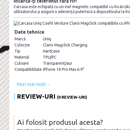
Încarcă-ți telefonul fără fir!
Carcasa este echipată cu un inel magnetic compatibil cu încărcăt
utilizatorului și asigură o aderență puternică a dispozitivului la în
Date tehnice
Marcă
Uniq
Colecție
Clario Magclick Charging
Tip
Hardcase
Material
TPU/PC
Culoare
Transparent/aur
Compatibilitate
iPhone 16 Pro Max 6.9"
Vezi mai mult
REVIEW-URI
(0 REVIEW-URI)
Ai folosit produsul acesta?