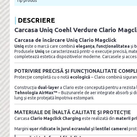
Tip produs
DESCRIERE
Carcasa Uniq Coehl Verdure Clario Magcl
Carcasa de încărcare Uniq Clario Magclick
Uniq
este o marcă care combină
eleganța
,
funcționalitatea
și
t
Produsele
Uniq
se caracterizează printr-o execuție precisă, materi
completează estetica dispozitivelor moderne. Carcasele și accesorii
POTRIVIRE PRECISĂ ȘI FUNCȚIONALITATE COMP
Protecție completă cu o notă
ecologică
– Clario combină siguranț
Construcția
dual-layer
a Clario este concepută pentru a rezista 
Tehnologia AirMax™
– Buzunarele de aer integrate absorb și dis
lung și este protejată împotriva estomparii.
MATERIALE DE ÎNALTĂ CALITATE ȘI PROTECȚIE
Carcasa
Clario Magclick Charging
este realizată din
materii pr
Margini
ușor ridicate în jurul ecranului și lentilei camerei
prote