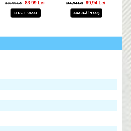
77,95 Lei
92,99 Lei
67,
140,99 Lei
132,92 Lei
GĂ ÎN COŞ
STOC EPUIZAT
ADAUGĂ ÎN