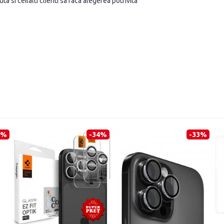
a si ceilalti clienti sa faca alegerea potrivita
6%
-34%
-33%