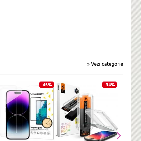
» Vezi categorie
-45%
-34%