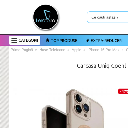
CATEGORII
TOP PRODUSE
EXTRA-REDUCERI
Prima Pagină
Huse Telefoane
Apple
iPhone 16 Pro Max
C
Carcasa Uniq Coehl 
-47