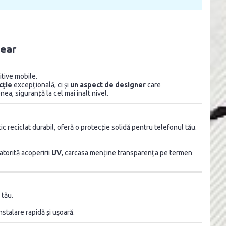
lear
itive mobile.
cție
excepțională, ci și
un aspect de designer
care
ea, siguranță la cel mai înalt nivel.
c reciclat durabil, oferă o protecție solidă pentru telefonul tău.
torită acoperirii
UV
, carcasa menține transparența pe termen
 tău.
nstalare rapidă și ușoară.