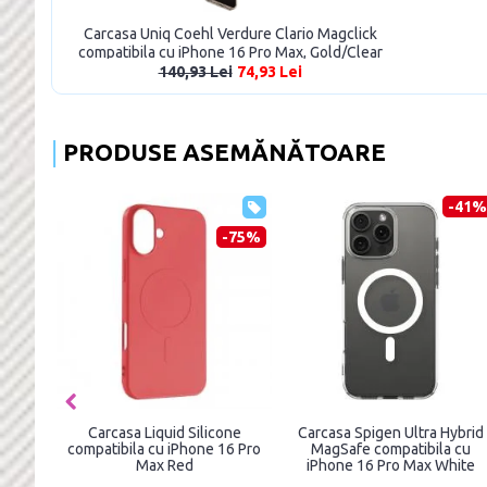
Carcasa Uniq Coehl Verdure Clario Magclick
compatibila cu iPhone 16 Pro Max, Gold/Clear
140,93 Lei
74,93 Lei
PRODUSE ASEMĂNĂTOARE
-50%
-36%
Carcasa cu snur TECH-
Husa Guess compatibila cu
Carc
PROTECT MagNecklace
iPhone 16 Pro Max, 4G Ring
Leather
MagSafe compatibila cu
Classic Logo MagSafe, Maro
iPho
iPhone 16 Pro Max Grey