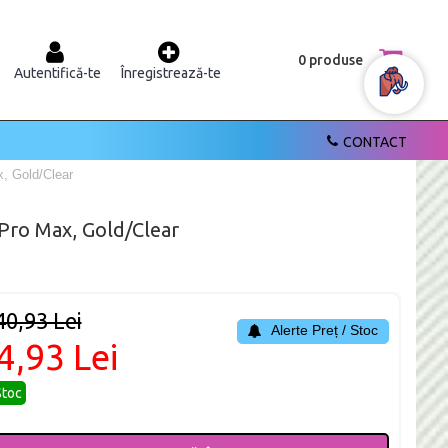
0 produse
Autentifică-te
Înregistrează-te
CONTACT
x, Gold/Clear
 Pro Max, Gold/Clear
40,93 Lei
Alerte Preț / Stoc
4,93 Lei
Stoc