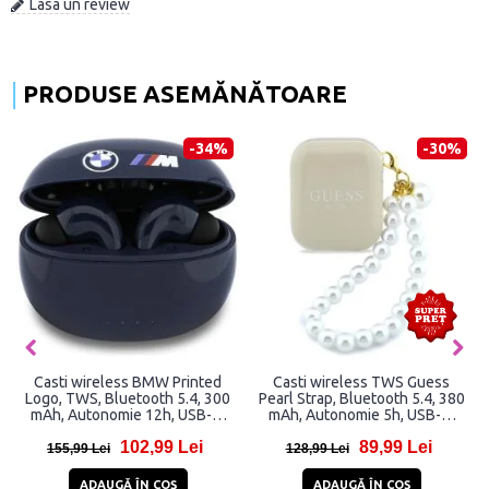
Lasa un review
PRODUSE ASEMĂNĂTOARE
-34%
-30%
Casti wireless BMW Printed
Casti wireless TWS Guess
Logo, TWS, Bluetooth 5.4, 300
Pearl Strap, Bluetooth 5.4, 380
mAh, Autonomie 12h, USB-C,
mAh, Autonomie 5h, USB-C,
Navy Blue
Bej
102,99 Lei
89,99 Lei
155,99 Lei
128,99 Lei
ADAUGĂ ÎN COŞ
ADAUGĂ ÎN COŞ