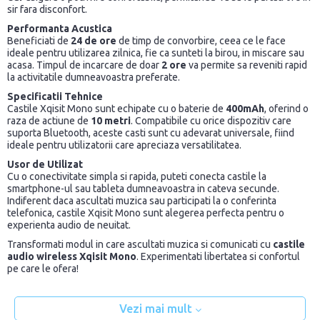
sir fara disconfort.
Performanta Acustica
Beneficiati de
24 de ore
de timp de convorbire, ceea ce le face
ideale pentru utilizarea zilnica, fie ca sunteti la birou, in miscare sau
acasa. Timpul de incarcare de doar
2 ore
va permite sa reveniti rapid
la activitatile dumneavoastra preferate.
Specificatii Tehnice
Castile Xqisit Mono sunt echipate cu o baterie de
400mAh
, oferind o
raza de actiune de
10 metri
. Compatibile cu orice dispozitiv care
suporta Bluetooth, aceste casti sunt cu adevarat universale, fiind
ideale pentru utilizatorii care apreciaza versatilitatea.
Usor de Utilizat
Cu o conectivitate simpla si rapida, puteti conecta castile la
smartphone-ul sau tableta dumneavoastra in cateva secunde.
Indiferent daca ascultati muzica sau participati la o conferinta
telefonica, castile Xqisit Mono sunt alegerea perfecta pentru o
experienta audio de neuitat.
Transformati modul in care ascultati muzica si comunicati cu
castile
audio wireless Xqisit Mono
. Experimentati libertatea si confortul
pe care le ofera!
Vezi mai mult