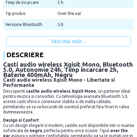
Timp de incarcare
2 h
Tip produs
Over the ear
Versiune Bluetooth
5.0
Vezi mai mult
DESCRIERE
Casti audio wireless Xqisit Mono, Bluetooth
5.0, Autonomie 24h, Timp incarcare 2h,
Baterie 400mAh, Negru
Casti audio wireless Xqisit Mono - Libertate si
Performanta
Descoperiti
castile audio wireless Xqisit Mono
, un partener ideal
pentru muzica si convorbiri. Cu tehnologia avansata Bluetooth 5.0,
aceste casti ofera o conexiune stabila si de inalta calitate,
permitandu-va sa va bucurati de sunetul preferat fara firuri in calea
dumneavoastra.
Design si Confort
Cu un design elegant si modern, castile sunt disponibile intr-o nuanta
sofisticata de
negru
, perfecta pentru orice ocazie. Tipul
over the
ear
asigura o potrivire confortabila, permitandu-va sa le purtati ore in