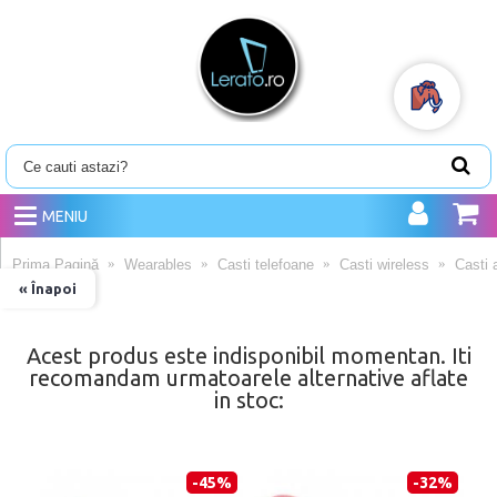
MENIU
Prima Pagină
Wearables
Casti telefoane
Casti wireless
Casti 
« Înapoi
Acest produs este indisponibil momentan. Iti
recomandam urmatoarele alternative aflate
in stoc:
-45%
-32%