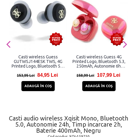
Casti wireless Guess
Casti wireless Guess 4G
C
GUTWSJ144ESK TWS, 4G
Printed Logo, Bluetooth 5.3,
Printed Logo, Bluetooth 5.3,
250mAh, Autonomie 6h,
250 mAh, IPX5, Negru
USB-C, Fucsia
84,95 Lei
107,99 Lei
153,95 Lei
158,99 Lei
ADAUGĂ ÎN COŞ
ADAUGĂ ÎN COŞ
Casti audio wireless Xqisit Mono, Bluetooth
5.0, Autonomie 24h, Timp incarcare 2h,
Baterie 400mAh, Negru
Cod produs:
XQI-159750