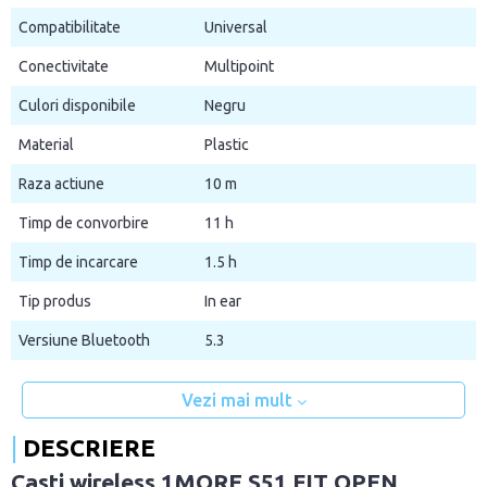
Compatibilitate
Universal
Conectivitate
Multipoint
Culori disponibile
Negru
Material
Plastic
Raza actiune
10 m
Timp de convorbire
11 h
Timp de incarcare
1.5 h
Tip produs
In ear
Versiune Bluetooth
5.3
Vezi mai mult
DESCRIERE
Casti wireless 1MORE S51 FIT OPEN,