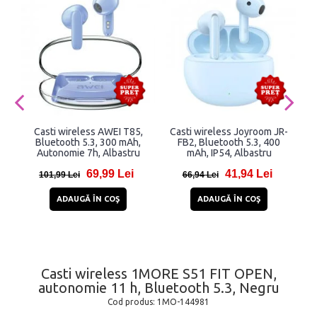
Casti wireless AWEI T85,
Casti wireless Joyroom JR-
Bluetooth 5.3, 300 mAh,
FB2, Bluetooth 5.3, 400
Autonomie 7h, Albastru
mAh, IP54, Albastru
P
69,99 Lei
41,94 Lei
101,99 Lei
66,94 Lei
ADAUGĂ ÎN COŞ
ADAUGĂ ÎN COŞ
Casti wireless 1MORE S51 FIT OPEN,
autonomie 11 h, Bluetooth 5.3, Negru
Cod produs:
1MO-144981