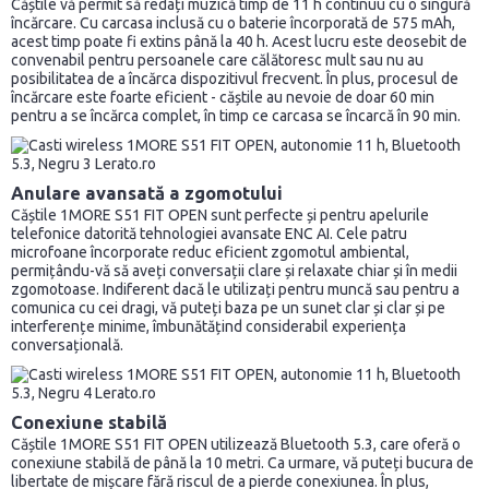
Căștile vă permit să redați muzică timp de 11 h continuu cu o singură
încărcare. Cu carcasa inclusă cu o baterie încorporată de 575 mAh,
acest timp poate fi extins până la 40 h. Acest lucru este deosebit de
convenabil pentru persoanele care călătoresc mult sau nu au
posibilitatea de a încărca dispozitivul frecvent. În plus, procesul de
încărcare este foarte eficient - căștile au nevoie de doar 60 min
pentru a se încărca complet, în timp ce carcasa se încarcă în 90 min.
Anulare avansată a zgomotului
Căștile 1MORE S51 FIT OPEN sunt perfecte și pentru apelurile
telefonice datorită tehnologiei avansate ENC AI. Cele patru
microfoane încorporate reduc eficient zgomotul ambiental,
permițându-vă să aveți conversații clare și relaxate chiar și în medii
zgomotoase. Indiferent dacă le utilizați pentru muncă sau pentru a
comunica cu cei dragi, vă puteți baza pe un sunet clar și clar și pe
interferențe minime, îmbunătățind considerabil experiența
conversațională.
Conexiune stabilă
Căștile 1MORE S51 FIT OPEN utilizează Bluetooth 5.3, care oferă o
conexiune stabilă de până la 10 metri. Ca urmare, vă puteți bucura de
libertate de mișcare fără riscul de a pierde conexiunea. În plus,