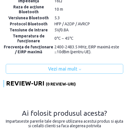
Impedanță
16Ω
Raza de acțiune
10 m
Bluetooth
Versiunea Bluetooth
5.3
Protocol Bluetooth
HFP / A2DP / AVRCP
Tensiune de intrare
5V/0.8A
Temperatura de
0℃ ~ 45℃
funcționare
Frecvența de funcționare
2400-2483.5 MHz, EIRP maximă este
/ EIRP maximă
≤10dBm (pentru UE).
Vezi mai mult
REVIEW-URI
(0 REVIEW-URI)
Ai folosit produsul acesta?
Impartaseste parerile tale despre utilizarea acestui produs si ajuta
si ceilalti clienti sa faca alegerea potrivita