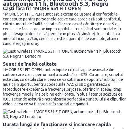
autonomie 11 h, Bluetooth 5.3, Negru
Căști fără fir 1MORE S51 FIT OPEN
1MORE S51 FIT OPEN sunt căști extrem de ușoare și confortabile,
concepute pentru persoanele active care apreciază atât confortul,
cât și sunetul de înaltă calitate. Fiecare cască cântărește doar 9 g,
ceea ce le face aproape imperceptibile atunci când sunt purtate. În
plus, designul deschis vă permite în plus să rămâneți în contact cu
mediul înconjurător, ceea ce crește siguranța, de exemplu, atunci
când alergați în oraș.
Sunet de înaltă calitate
1MORE S51 FIT OPEN sunt echipate cu diafragme avansate din
carbon care cresc performanța acustică cu 42%. Ca urmare, sunetul
este clar, cu detalii clare, ceea ce va satisface deopotrivă iubitorii de
muzică. Suportul pentru codecurile AAC și SBC garantează o
reproducere excelentă a frecvențelor joase, oferind în același timp
frecvențe medii și înalte bine echilibrate. În plus, latența scăzută de
0,08 secunde asigură sincronizarea perfectă a sunetului și a clipurilor
video, ceea ce va fi apreciat în special de gameri.
Durată lungă de funcționare și încărcare rapidă