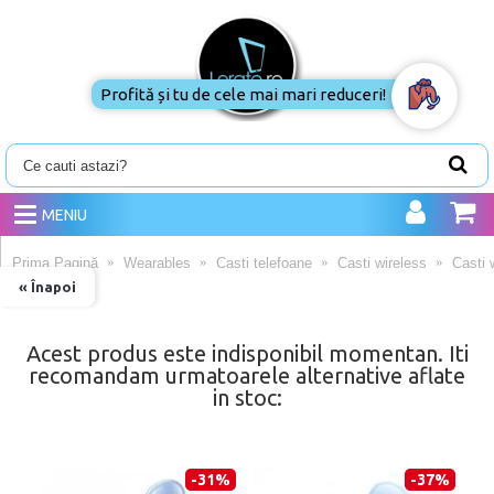
Profită și tu de cele mai mari reduceri!
MENIU
Prima Pagină
Wearables
Casti telefoane
Casti wireless
Casti 
« Înapoi
Acest produs este indisponibil momentan. Iti
recomandam urmatoarele alternative aflate
in stoc:
-31%
-37%