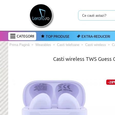
CATEGORII
TOP PRODUSE
EXTRA-REDUCERI
Prima Pagină
Wearables
Casti telefoane
Casti wireless
C
Casti wireless TWS Guess 
-28