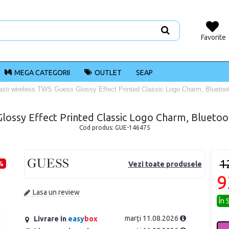
Favorite
MEGA CATEGORII
OUTLET
SEAP
asti wireless TWS Guess Glossy Effect Printed Classic Logo Charm, Bluetoo
Glossy Effect Printed Classic Logo Charm, Bluetoo
Cod produs:
GUE-146475
1
%
Vezi toate produsele
9
Lasa un review
În 
marți 11.08.2026
Livrare in
easy
box