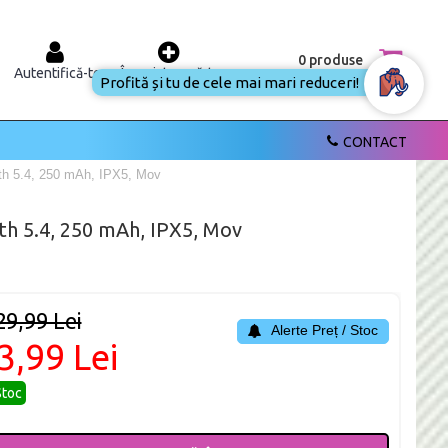
0 produse
Autentifică-te
Înregistrează-te
Profită și tu de cele mai mari reduceri!
CONTACT
th 5.4, 250 mAh, IPX5, Mov
th 5.4, 250 mAh, IPX5, Mov
29,99 Lei
Alerte Preț / Stoc
3,99 Lei
Stoc