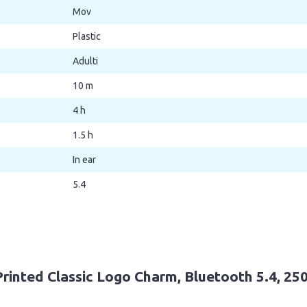
Mov
Plastic
Adulti
10 m
4 h
1.5 h
In ear
5.4
Printed Classic Logo Charm, Bluetooth 5.4, 2