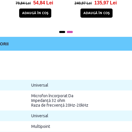
71,97 Lei
111,94 Lei
100,97 Lei
220,94 Lei
ADAUGĂ ÎN COŞ
ADAUGĂ ÎN COŞ
ORII
Universal
Microfon încorporat Da
Impedanță 32 ohm
Raza de frecvență 20Hz-20kHz
Universal
Multipoint