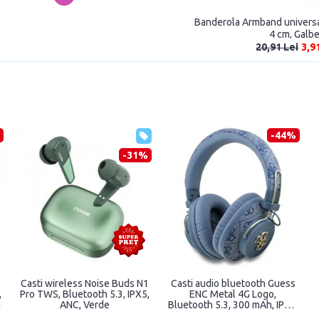
Banderola Armband universal
4 cm, Galb
20,91 Lei
3,9
3%
-29%
-49%
R-
Casti wireless Joyroom JR-
Casti wireless Guess
Ah,
TS1, Bluetooth 5.3, 400 mAh,
GUTWST82TRD TWS,
USB-C, Negru
Triangle Logo, Bluetooth 5.0,
270 mAh, Auriu