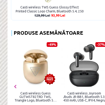
Casti wireless TWS Guess Glossy Effect
Printed Classic Logo Charm, Bluetooth 5.4, 250
mAh, IPX5, Mov
129,99 Lei
93,99 Lei
PRODUSE ASEMĂNĂTOARE
-34%
-34%
-2
 Mcdodo
Casti wireless Joyroom JR-
Casti wireless Joyroom J
tooth 5,
FB1, Bluetooth 5.3, 400 mAh,
OE2, Bluetooth 5.3, 600 m
la 20h,
IP54, Roz
IPX5, USB-C, Portocaliu