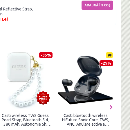
ADAUGĂ ÎN COŞ
 Reflective Strap,
en
1 Lei
-37%
-31%
Casti wireless Joyroom
Casti wireless Noise Buds N1
Ca
Jbuds JR-BB1, Bluetooth 5.3,
Pro TWS, Bluetooth 5.3, IPX5,
450 mAh, USB-C, IPX4, Negru
ANC, Verde
Blu