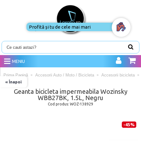
MENIU
Prima Pagină
Accesorii Auto / Moto / Bicicleta
Accesorii bicicleta
« Înapoi
Geanta bicicleta impermeabila Wozinsky
WBB27BK, 1.5L, Negru
Cod produs:
WOZ-138929
-45%