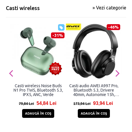
Casti wireless
» Vezi categorie
-46%
-31%
Casti wireless Noise Buds
Casti audio AWEI A997 Pro,
Ca
N1 Pro TWS, Bluetooth 5.3,
Bluetooth 5.3, Drivere
TWS
IPX5, ANC, Verde
40mm, Autonomie 15h,
Blue
300mAh, Negru
aut
54,84 Lei
93,94 Lei
aut
79,84 Lei
173,94 Lei
29
U
ADAUGĂ ÎN COŞ
ADAUGĂ ÎN COŞ