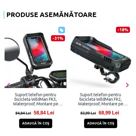
PRODUSE ASEMĂNĂTOARE
-32%
-32%
Geanta pentru bicicleta
Geanta pentru bicicleta
WildMan XT5, Waterproof,
WildMan X3, Waterproof,
Montare pe cadru, 1.2L, 258 x
Montare pe ghidon, 0.5L,
105 x 158 mm, Negru
Negru
47,93 Lei
51,94 Lei
70,93 Lei
75,94 Lei
ADAUGĂ ÎN COŞ
ADAUGĂ ÎN COŞ