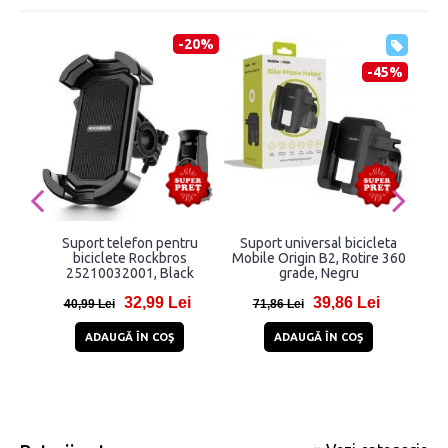
-20%
-45%
Suport telefon pentru
Suport universal bicicleta
Sup
biciclete Rockbros
Mobile Origin B2, Rotire 360
UGR
25210032001, Black
grade, Negru
cu 
i
32,99 Lei
39,86 Lei
40,99 Lei
71,86 Lei
7
ADAUGĂ ÎN COŞ
ADAUGĂ ÎN COŞ