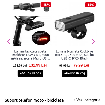
-15%
-18%
Lumina bicicleta spate
Lumina bicicleta Rockbros
Set
Rockbros LKWD-R1, 2000
RHL600, 2600 mAh, 600 lm,
W
mAh, incarcare Micro-USB,
USB-C, IPX6, Black
IPX4, Negru
131,99 Lei
79,99 Lei
154,99 Lei
96,99 Lei
1
ADAUGĂ ÎN COŞ
ADAUGĂ ÎN COŞ
Suport telefon moto - bicicleta
» Vezi categorie