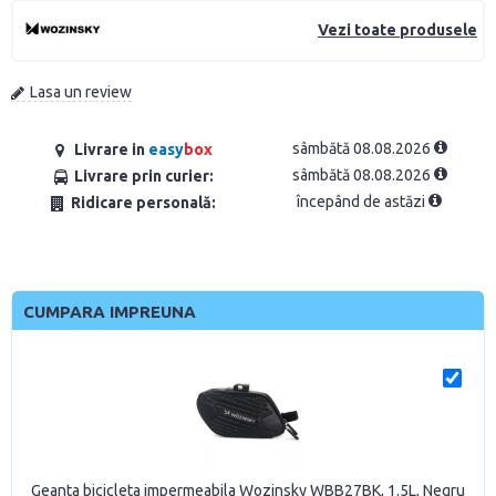
Vezi toate produsele
Lasa un review
sâmbătă 08.08.2026
Livrare in
easy
box
sâmbătă 08.08.2026
Livrare prin curier:
începând de astăzi
Ridicare personală:
CUMPARA IMPREUNA
Geanta bicicleta impermeabila Wozinsky WBB27BK, 1.5L, Negru