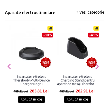
Aparate electrostimulare
» Vezi categorie
-38%
-43%
Incarcator Wireless
Incarcator Wireless
A
Therabody Multi-Device
Charging Stand pentru
Th
Charger Negru
aparat de masaj Therabody
V
Elite Negru
i
283,81 Lei
262,91 Lei
455,81 Lei
457,91 Lei
89
ADAUGĂ ÎN COŞ
ADAUGĂ ÎN COŞ