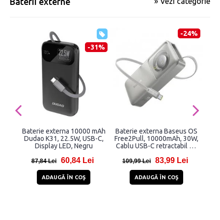
Baterii externe
» Vezi categorie
-24%
-31%
Baterie externa 10000 mAh
Baterie externa Baseus OS
B
Dudao K31, 22.5W, USB-C,
Free2Pull, 10000mAh, 30W,
Or
Display LED, Negru
Cablu USB-C retractabil 70
i
cm, Gri
i
60,84 Lei
83,99 Lei
87,84 Lei
109,99 Lei
22
ADAUGĂ ÎN COŞ
ADAUGĂ ÎN COŞ