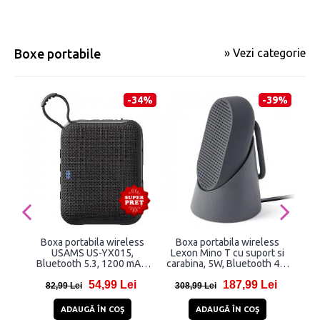
Boxe portabile
» Vezi categorie
-34%
-39%
Boxa portabila wireless
Boxa portabila wireless
Box
USAMS US-YX015,
Lexon Mino T cu suport si
E
Bluetooth 5.3, 1200 mAh,
carabina, 5W, Bluetooth 4.2,
Blue
Autonomie 3.5h, USB-C,
Autonomie 5h, 800mAh,
54,99 Lei
187,99 Lei
Negru
USB-C, IPX4, Gri
82,99 Lei
308,99 Lei
7
ADAUGĂ ÎN COŞ
ADAUGĂ ÎN COŞ