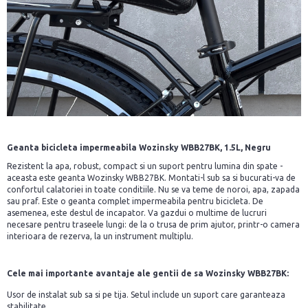
Geanta bicicleta impermeabila Wozinsky WBB27BK, 1.5L, Negru
Rezistent la apa, robust, compact si un suport pentru lumina din spate -
aceasta este geanta Wozinsky WBB27BK. Montati-l sub sa si bucurati-va de
confortul calatoriei in toate conditiile. Nu se va teme de noroi, apa, zapada
sau praf. Este o geanta complet impermeabila pentru bicicleta. De
asemenea, este destul de incapator. Va gazdui o multime de lucruri
necesare pentru traseele lungi: de la o trusa de prim ajutor, printr-o camera
interioara de rezerva, la un instrument multiplu.
Cele mai importante avantaje ale gentii de sa Wozinsky WBB27BK:
Usor de instalat sub sa si pe tija. Setul include un suport care garanteaza
stabilitate