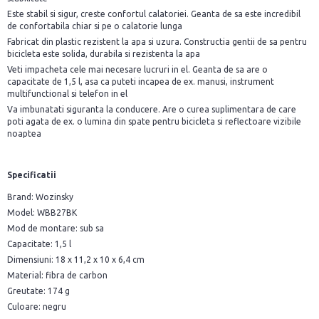
Este stabil si sigur, creste confortul calatoriei. Geanta de sa este incredibil
de confortabila chiar si pe o calatorie lunga
Fabricat din plastic rezistent la apa si uzura. Constructia gentii de sa pentru
bicicleta este solida, durabila si rezistenta la apa
Veti impacheta cele mai necesare lucruri in el. Geanta de sa are o
capacitate de 1,5 l, asa ca puteti incapea de ex. manusi, instrument
multifunctional si telefon in el
Va imbunatati siguranta la conducere. Are o curea suplimentara de care
poti agata de ex. o lumina din spate pentru bicicleta si reflectoare vizibile
noaptea
Specificatii
Brand: Wozinsky
Model: WBB27BK
Mod de montare: sub sa
Capacitate: 1,5 l
Dimensiuni: 18 x 11,2 x 10 x 6,4 cm
Material: fibra de carbon
Greutate: 174 g
Culoare: negru