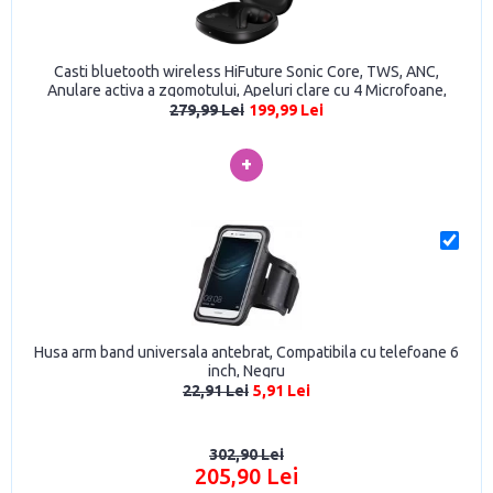
Casti bluetooth wireless HiFuture Sonic Core, TWS, ANC,
Anulare activa a zgomotului, Apeluri clare cu 4 Microfoane,
Bluetooth 5.4, Baterie 30h, Gri
279,99 Lei
199,99 Lei
+
Husa arm band universala antebrat, Compatibila cu telefoane 6
inch, Negru
22,91 Lei
5,91 Lei
302,90 Lei
205,90 Lei