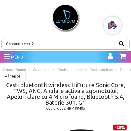
MENIU
Prima Pagină
Wearables
Casti telefoane
Casti wireless
Casti 
« Înapoi
Casti bluetooth wireless HiFuture Sonic Core,
TWS, ANC, Anulare activa a zgomotului,
Apeluri clare cu 4 Microfoane, Bluetooth 5.4,
Baterie 30h, Gri
Cod produs:
HIF-188485
-29%