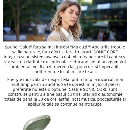
Spune "Salut" fara sa mai intrebi "Ma auzi?" Apelurile trebuie
sa fie naturale, fara efort si fara frustrari. SONIC CORE
integreaza un sistem avansat cu 4 microfoane care iti capteaza
vocea cu o claritate exceptionala, reducand simultan zgomotul
ambiental. Vei fi auzit mereu clar, puternic si impecabil,
indiferent de locul in care te afli.
Energie muzicala de neoprit Mai putin timp la incarcat, mai
mult timp pentru auditie. Sa te opresti in mijlocul piesei
preferate nu este o optiune. Castile SONIC CORE sunt
construite pentru a tine pasul cu tine, oferind o autonomie
totala de pana la 30 de ore, astfel incat muzica, podcasturile si
apelurile tale sa continue neintrerupt.