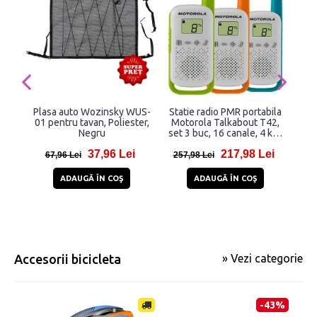
Plasa auto Wozinsky WUS-
Statie radio PMR portabila
Su
01 pentru tavan, Poliester,
Motorola Talkabout T42,
Negru
set 3 buc, 16 canale, 4 km,
Wi
Multicolor
37,96 Lei
217,98 Lei
67,96 Lei
257,98 Lei
4
ADAUGĂ ÎN COŞ
ADAUGĂ ÎN COŞ
Accesorii bicicleta
» Vezi categorie
-43%