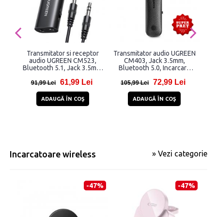
Transmitator si receptor
Transmitator audio UGREEN
Ada
audio UGREEN CM523,
CM403, Jack 3.5mm,
V
Bluetooth 5.1, Jack 3.5mm,
Bluetooth 5.0, Incarcare
USB, Negru
USB-C, 145 mAh, Negru
61,99 Lei
72,99 Lei
91,99 Lei
105,99 Lei
5
ADAUGĂ ÎN COŞ
ADAUGĂ ÎN COŞ
Incarcatoare wireless
» Vezi categorie
-47%
-47%