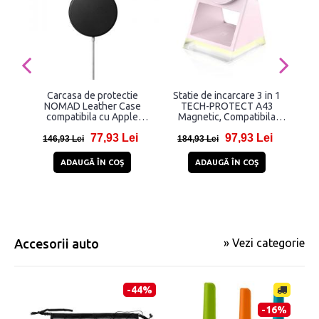
Carcasa de protectie
Statie de incarcare 3 in 1
Inca
NOMAD Leather Case
TECH-PROTECT A43
compatibila cu Apple
Magnetic, Compatibila
M
MagSafe Black
MagSafe, Wireless Charge,
Cab
77,93 Lei
97,93 Lei
15W, Cablu USB-C 1m
146,93 Lei
184,93 Lei
8
inclus, Roz
ADAUGĂ ÎN COŞ
ADAUGĂ ÎN COŞ
Accesorii auto
» Vezi categorie
-44%
-16%