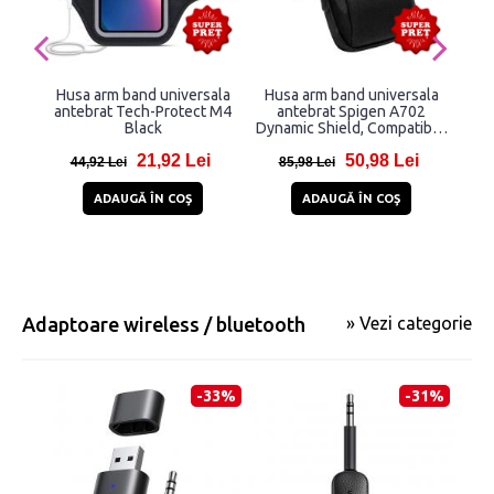
Husa arm band universala
Husa arm band universala
antebrat Tech-Protect M4
antebrat Spigen A702
univ
Black
Dynamic Shield, Compatibila
cu telefoane de maxim 6.9
21,92 Lei
50,98 Lei
inch, Negru
44,92 Lei
85,98 Lei
ADAUGĂ ÎN COŞ
ADAUGĂ ÎN COŞ
Adaptoare wireless / bluetooth
» Vezi categorie
-33%
-31%