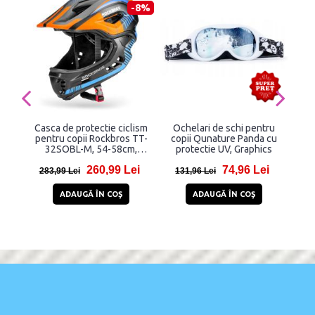
-8%
Casca de protectie ciclism
Ochelari de schi pentru
pentru copii Rockbros TT-
copii Qunature Panda cu
32SOBL-M, 54-58cm,
protectie UV, Graphics
141
Multicolor
260,99 Lei
74,96 Lei
283,99 Lei
131,96 Lei
1
ADAUGĂ ÎN COŞ
ADAUGĂ ÎN COŞ