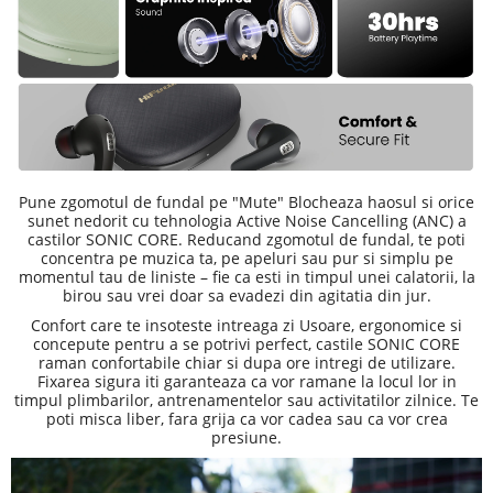
Pune zgomotul de fundal pe "Mute" Blocheaza haosul si orice
sunet nedorit cu tehnologia Active Noise Cancelling (ANC) a
castilor SONIC CORE. Reducand zgomotul de fundal, te poti
concentra pe muzica ta, pe apeluri sau pur si simplu pe
momentul tau de liniste – fie ca esti in timpul unei calatorii, la
birou sau vrei doar sa evadezi din agitatia din jur.
Confort care te insoteste intreaga zi Usoare, ergonomice si
concepute pentru a se potrivi perfect, castile SONIC CORE
raman confortabile chiar si dupa ore intregi de utilizare.
Fixarea sigura iti garanteaza ca vor ramane la locul lor in
timpul plimbarilor, antrenamentelor sau activitatilor zilnice. Te
poti misca liber, fara grija ca vor cadea sau ca vor crea
presiune.