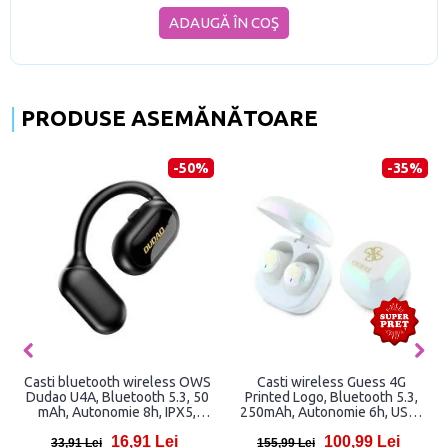
ADAUGĂ ÎN COŞ
PRODUSE ASEMĂNĂTOARE
-50%
-35%
Casti bluetooth wireless OWS
Casti wireless Guess 4G
Dudao U4A, Bluetooth 5.3, 50
Printed Logo, Bluetooth 5.3,
mAh, Autonomie 8h, IPX5,
250mAh, Autonomie 6h, USB-
Negru
C, Alb
16,91 Lei
100,99 Lei
33,91 Lei
155,99 Lei