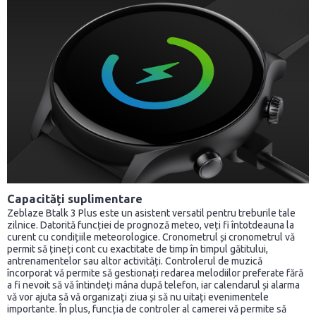
Capacități suplimentare
Zeblaze Btalk 3 Plus este un asistent versatil pentru treburile tale
zilnice. Datorită funcției de prognoză meteo, veți fi întotdeauna la
curent cu condițiile meteorologice. Cronometrul și cronometrul vă
permit să țineți cont cu exactitate de timp în timpul gătitului,
antrenamentelor sau altor activități. Controlerul de muzică
încorporat vă permite să gestionați redarea melodiilor preferate fără
a fi nevoit să vă întindeți mâna după telefon, iar calendarul și alarma
vă vor ajuta să vă organizați ziua și să nu uitați evenimentele
importante. În plus, funcția de controler al camerei vă permite să