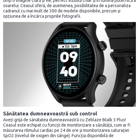
timp o imagine clară și vie, perfect vizibilă chiar și în lumina puternică a
soarelui. Ceasul oferă, de asemenea, posibilitatea de a personaliza
cadranul cu mai mult de 300 de modele disponibile, precum și
opțiunea de a încărca propriile fotografii.
Sănătatea dumneavoastră sub control
Aveți grijă de sănătatea dumneavoastră cu Zeblaze Btalk 3 Plus!
Ceasul este echipat cu funcții de monitorizare a sănătății, cum ar fi
măsurarea ritmului cardiac pe 24 de ore și monitorizarea saturației
SpO2 (nivelul de oxigen din sânge). Funcția disponibilă de