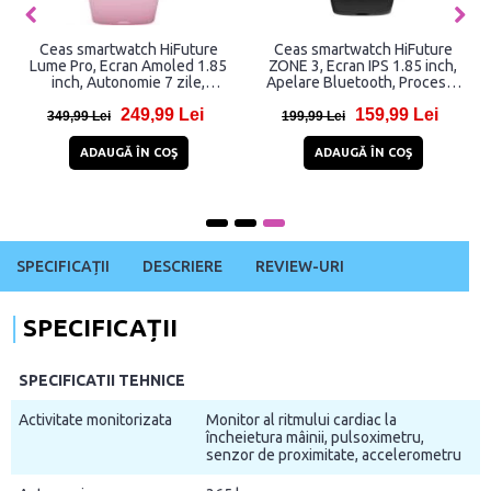
Ceas smartwatch HiFuture
Ceas smartwatch HiFuture
Lume Pro, Ecran Amoled 1.85
ZONE 3, Ecran IPS 1.85 inch,
inch, Autonomie 7 zile,
Apelare Bluetooth, Procesor
Bluethooth 5.0, Roz
Dual-Core, Peste 100 Moduri
249,99 Lei
159,99 Lei
Sport, Monitorizare Sanatate
349,99 Lei
199,99 Lei
24/7, Rezistenta la apa 1ATM,
Carcasa Aluminiu, Black
ADAUGĂ ÎN COŞ
ADAUGĂ ÎN COŞ
SPECIFICAȚII
DESCRIERE
REVIEW-URI
SPECIFICAȚII
SPECIFICATII TEHNICE
Activitate monitorizata
Monitor al ritmului cardiac la
încheietura mâinii, pulsoximetru,
senzor de proximitate, accelerometru