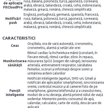
rusă, italiană, poloneză, turcă, japoneză, coreeană,
de aplicația
arabă, ebraică, tailandeză, croată, cehă, indoneziană,
FitCloudPro
malaeză, greacă, română, chineză simplificată
Engleză, portugheză, germană, spaniolă, franceză,
Notificări
rusă, italiană, poloneză, turcă, japoneză, coreeană,
push
arabă, ebraică, tailandeză, croată, cehă, indoneziană,
malaeză, greacă, română, chineză simplificată
CARACTERISTICI
Ora/data, ora de vară automată, cronometru,
Ceas
cronometru, alarmă și setări ale orei
Ritmul cardiac la încheietura mâinii (constant, în
fiecare minut), ritmul cardiac zilnic în repaus,
Monitorizarea
măsurarea SpO2 (oxigen din sânge), tensiunea
sănătății
arterială, antrenament respirator, sănătatea
femeilor, scoruri și informații despre somn și
urmărirea arderii caloriilor
Notificări inteligente (apeluri, SMS-uri, Gmail și
notificări ale aplicațiilor smartphone), sincronizarea
vremii, controlul muzicii și al camerei foto de pe
Funcții
smartphone, găsirea telefonului și a ceasului meu,
inteligente
moduri de a nu deranja, alertă privind stilul de viață
sedentar. Memento pentru consumul de apă,
calendar, calculator, carte de vizită, descărcare de
aplicații