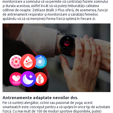
monitorizare a somnului vă va permite să controlați fazele somnului
și durata acestuia, astfel încât să vă puteți îmbunătăți calitatea
odihnei de noapte. Zeblaze Btalk 3 Plus oferă, de asemenea, funcții
de antrenament respirator și monitorizare a sănătății femeilor,
ajutându-vă să vă mențineți forma fizică optimă în fiecare zi.
Antrenamente adaptate nevoilor dvs.
Fie că sunteți alergător, ciclist sau pasionat de yoga, acest
smartwatch este conceput pentru a vă sprijini în orice tip de activitate
fizică. Cu mai mult de 100 de moduri sportive disponibile, puteți