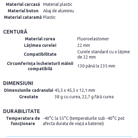
Material carcasă
Material plastic
Material buton
Aliaj de aluminiu
Material cataramă
Plastic
CENTURĂ
Material curea
Fluoroelastomer
Lățimea curelei
22 mm
Curele standard cu o lățime
Compatibilitate
de 22 mm
Circumferința încheieturii mâinii
130 până la 235 mm
compatibilă
DIMENSIUNI
Dimensiunile cadranului
45,5 x 45,5 x 12,1 mm
Greutate
38 g cu curea, 22,7 g fără curea
DURABILITATE
Temperatura de
-40°C la 55°C (temperaturile sub -40°C pot
funcționare
afecta durata de viață a bateriei)