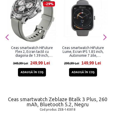
-29%
Ceas smartwatch HiFuture
Ceas smartwatch HiFuture
Flex 2, Ecran tactil cu
Lume, Ecran IPS 1.85 inch,
diagona de 1.39 inch,
Autonomie 7 zile,
B
Autonomie 10 zile,
Bluethooth 5.3, 1 ATM
249,99 Lei
149,99 Lei
Bluetooth 5.2, IP68, Silver
Waterproof, Silver
349,99 Lei
299,99 Lei
ADAUGĂ ÎN COŞ
ADAUGĂ ÎN COŞ
Ceas smartwatch Zeblaze Btalk 3 Plus, 260
mAh, Bluetooth 5.2, Negru
Cod produs:
ZEB-145818