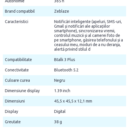
Autonomie
365 h
Brand compatibil
Zeblaze
Caracteristici
Notificări inteligente (apeluri, SMS-uri,
Gmail și notificări ale aplicațiilor
smartphone), sincronizarea vremii,
controlul muzicii și al camerei foto de
pe smartphone, găsirea telefonului și a
ceasului meu, moduri de a nu deranja,
alertă privind stilul d
Compatibilitate
Btalk 3 Plus
Conectivitate
Bluetooth 5.2
Culoare curea
Negru
Dimensiune display
1.39 inch
Dimensiuni
45,5 x 45,5 x 12,1 mm
Display
Digital
Greutate
38 g