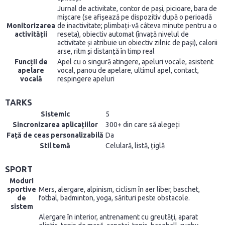
Jurnal de activitate, contor de pași, picioare, bara de
mișcare (se afișează pe dispozitiv după o perioadă
Monitorizarea
de inactivitate; plimbați-vă câteva minute pentru a o
activității
reseta), obiectiv automat (învață nivelul de
activitate și atribuie un obiectiv zilnic de pași), calorii
arse, ritm și distanță în timp real
Funcții de
Apel cu o singură atingere, apeluri vocale, asistent
apelare
vocal, panou de apelare, ultimul apel, contact,
vocală
respingere apeluri
TARKS
Sistemic
5
Sincronizarea aplicațiilor
300+ din care să alegeți
Față de ceas personalizabilă
Da
Stil temă
Celulară, listă, țiglă
SPORT
Moduri
sportive
Mers, alergare, alpinism, ciclism în aer liber, baschet,
de
fotbal, badminton, yoga, sărituri peste obstacole.
sistem
Alergare în interior, antrenament cu greutăți, aparat