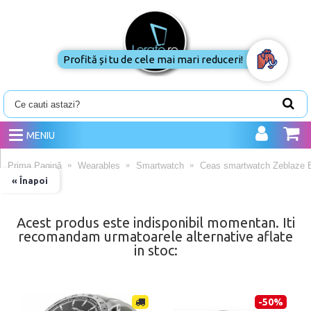
Profită și tu de cele mai mari reduceri!
MENIU
Prima Pagină
Wearables
Smartwatch
Ceas smartwatch Zeblaze B
« Înapoi
Acest produs este indisponibil momentan. Iti
recomandam urmatoarele alternative aflate
in stoc:
-50%