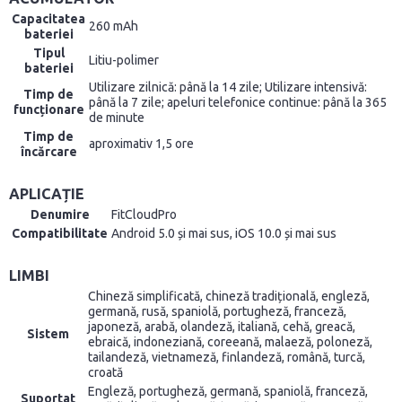
Capacitatea
260 mAh
bateriei
Tipul
Litiu-polimer
bateriei
Utilizare zilnică: până la 14 zile; Utilizare intensivă:
Timp de
până la 7 zile; apeluri telefonice continue: până la 365
funcționare
de minute
Timp de
aproximativ 1,5 ore
încărcare
APLICAȚIE
Denumire
FitCloudPro
Compatibilitate
Android 5.0 și mai sus, iOS 10.0 și mai sus
LIMBI
Chineză simplificată, chineză tradițională, engleză,
germană, rusă, spaniolă, portugheză, franceză,
japoneză, arabă, olandeză, italiană, cehă, greacă,
Sistem
ebraică, indoneziană, coreeană, malaeză, poloneză,
tailandeză, vietnameză, finlandeză, română, turcă,
croată
Engleză, portugheză, germană, spaniolă, franceză,
Suportat