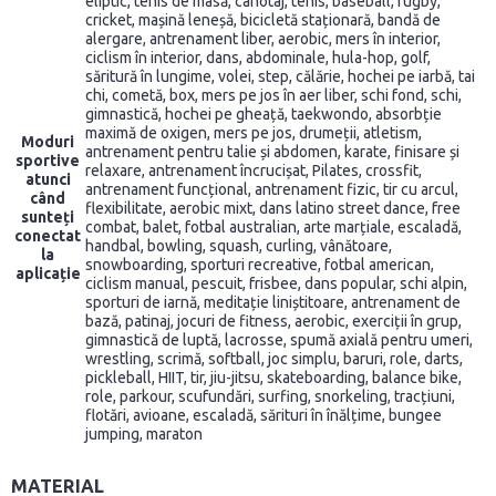
eliptic, tenis de masă, canotaj, tenis, baseball, rugby,
cricket, mașină leneșă, bicicletă staționară, bandă de
alergare, antrenament liber, aerobic, mers în interior,
ciclism în interior, dans, abdominale, hula-hop, golf,
săritură în lungime, volei, step, călărie, hochei pe iarbă, tai
chi, cometă, box, mers pe jos în aer liber, schi fond, schi,
gimnastică, hochei pe gheață, taekwondo, absorbție
maximă de oxigen, mers pe jos, drumeții, atletism,
Moduri
antrenament pentru talie și abdomen, karate, finisare și
sportive
relaxare, antrenament încrucișat, Pilates, crossfit,
atunci
antrenament funcțional, antrenament fizic, tir cu arcul,
când
flexibilitate, aerobic mixt, dans latino street dance, free
sunteți
combat, balet, fotbal australian, arte marțiale, escaladă,
conectat
handbal, bowling, squash, curling, vânătoare,
la
snowboarding, sporturi recreative, fotbal american,
aplicație
ciclism manual, pescuit, frisbee, dans popular, schi alpin,
sporturi de iarnă, meditație liniștitoare, antrenament de
bază, patinaj, jocuri de fitness, aerobic, exerciții în grup,
gimnastică de luptă, lacrosse, spumă axială pentru umeri,
wrestling, scrimă, softball, joc simplu, baruri, role, darts,
pickleball, HIIT, tir, jiu-jitsu, skateboarding, balance bike,
role, parkour, scufundări, surfing, snorkeling, tracțiuni,
flotări, avioane, escaladă, sărituri în înălțime, bungee
jumping, maraton
MATERIAL