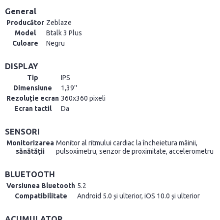
General
Producător
Zeblaze
Model
Btalk 3 Plus
Culoare
Negru
DISPLAY
Tip
IPS
Dimensiune
1,39''
Rezoluție ecran
360x360 pixeli
Ecran tactil
Da
SENSORI
Monitorizarea
Monitor al ritmului cardiac la încheietura mâinii,
sănătății
pulsoximetru, senzor de proximitate, accelerometru
BLUETOOTH
Versiunea Bluetooth
5.2
Compatibilitate
Android 5.0 și ulterior, iOS 10.0 și ulterior
ACUMULATOR