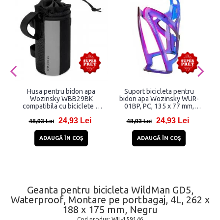
Husa pentru bidon apa
Suport bicicleta pentru
Wozinsky WBB29BK
bidon apa Wozinsky WUR-
compatibila cu biciclete si
01BP, PC, 135 x 77 mm,
scutere, 1L, Negru
Albastru / Violet
24,93 Lei
24,93 Lei
48,93 Lei
48,93 Lei
ADAUGĂ ÎN COŞ
ADAUGĂ ÎN COŞ
Geanta pentru bicicleta WildMan GD5,
Waterproof, Montare pe portbagaj, 4L, 262 x
188 x 175 mm, Negru
Cod produs:
WIL-159146