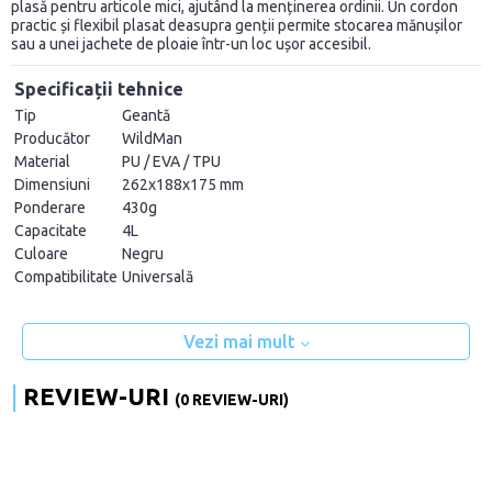
plasă pentru articole mici, ajutând la menținerea ordinii. Un cordon
practic și flexibil plasat deasupra genții permite stocarea mănușilor
sau a unei jachete de ploaie într-un loc ușor accesibil.
Specificații tehnice
Tip
Geantă
Producător
WildMan
Material
PU / EVA / TPU
Dimensiuni
262x188x175 mm
Ponderare
430g
Capacitate
4L
Culoare
Negru
Compatibilitate
Universală
Vezi mai mult
REVIEW-URI
(0 REVIEW-URI)