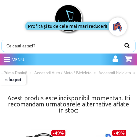
Profită și tu de cele mai mari
reduceri!
MENIU
Prima Pagină
Accesorii Auto / Moto / Bicicleta
Accesorii bicicleta
« Înapoi
Acest produs este indisponibil momentan. Iti
recomandam urmatoarele alternative aflate
in stoc:
-49%
-49%