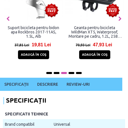
Suport bicicleta pentru bidon
Geanta pentru bicicleta
apa Rockbros 2017-11AS,
WildMan XT5, Waterproof,
1.5L, Alb
Montare pe cadru, 1.2L, 258 x
105 x 158 mm, Negru
19,81 Lei
47,93 Lei
37,81 Lei
70,93 Lei
ADAUGĂ ÎN COŞ
ADAUGĂ ÎN COŞ
SPECIFICAȚII
DESCRIERE
REVIEW-URI
SPECIFICAȚII
SPECIFICATII TEHNICE
Brand compatibil
Universal