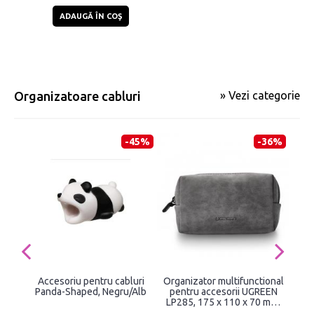
ADAUGĂ ÎN COŞ
Organizatoare cabluri
» Vezi categorie
-45%
-36%
Accesoriu pentru cabluri
Organizator multifunctional
Set
Panda-Shaped, Negru/Alb
pentru accesorii UGREEN
Joy
LP285, 175 x 110 x 70 mm,
22 
Gri