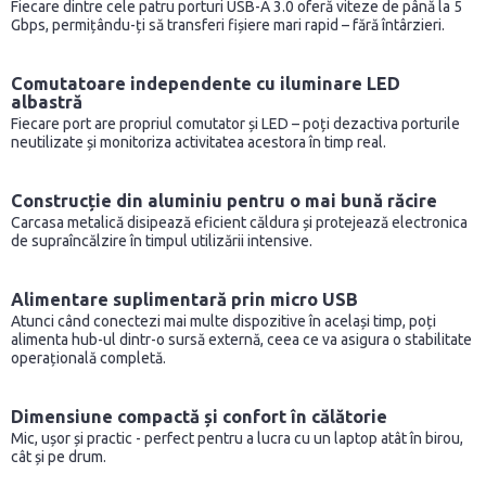
Fiecare dintre cele patru porturi USB-A 3.0 oferă viteze de până la 5
Gbps, permițându-ți să transferi fișiere mari rapid – fără întârzieri.
Comutatoare independente cu iluminare LED
albastră
Fiecare port are propriul comutator și LED – poți dezactiva porturile
neutilizate și monitoriza activitatea acestora în timp real.
Construcție din aluminiu pentru o mai bună răcire
Carcasa metalică disipează eficient căldura și protejează electronica
de supraîncălzire în timpul utilizării intensive.
Alimentare suplimentară prin micro USB
Atunci când conectezi mai multe dispozitive în același timp, poți
alimenta hub-ul dintr-o sursă externă, ceea ce va asigura o stabilitate
operațională completă.
Dimensiune compactă și confort în călătorie
Mic, ușor și practic - perfect pentru a lucra cu un laptop atât în birou,
cât și pe drum.