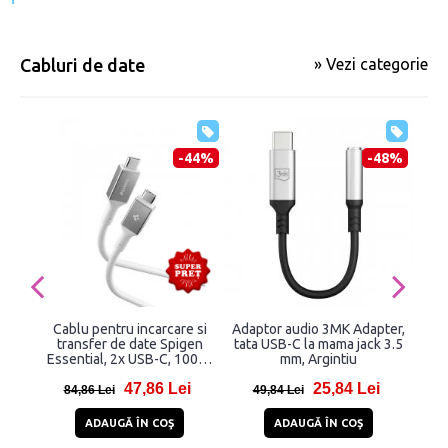
Cabluri de date
» Vezi categorie
-44%
-48%
Cablu pentru incarcare si
Adaptor audio 3MK Adapter,
Ca
transfer de date Spigen
tata USB-C la mama jack 3.5
t
Essential, 2x USB-C, 100W,
mm, Argintiu
PRO
5Gbps, 1m, Alb
2
47,86 Lei
25,84 Lei
84,86 Lei
49,84 Lei
2
ADAUGĂ ÎN COŞ
ADAUGĂ ÎN COŞ