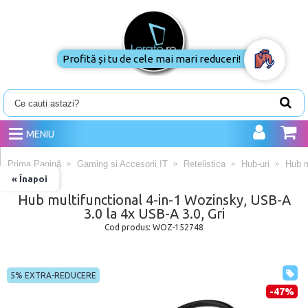
Profită și tu de cele mai mari reduceri!
MENIU
Prima Pagină
Gaming si Accesorii IT
Retelistica
Hub-uri
Hub m
« Înapoi
Hub multifunctional 4-in-1 Wozinsky, USB-A
3.0 la 4x USB-A 3.0, Gri
Cod produs:
WOZ-152748
5% EXTRA-REDUCERE
-47%