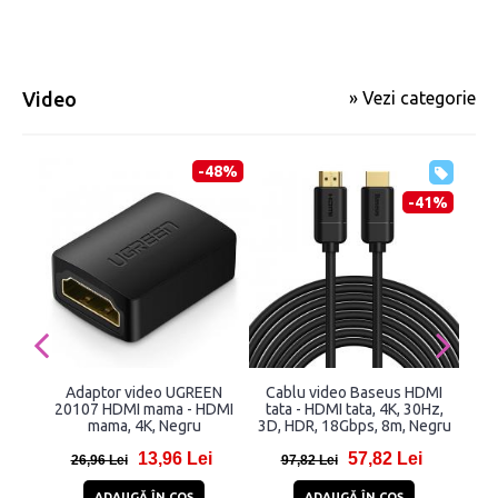
Video
» Vezi categorie
-48%
-41%
Adaptor video UGREEN
Cablu video Baseus HDMI
Cab
20107 HDMI mama - HDMI
tata - HDMI tata, 4K, 30Hz,
16A
mama, 4K, Negru
3D, HDR, 18Gbps, 8m, Negru
D
60
13,96 Lei
57,82 Lei
HD
26,96 Lei
97,82 Lei
5
ADAUGĂ ÎN COŞ
ADAUGĂ ÎN COŞ