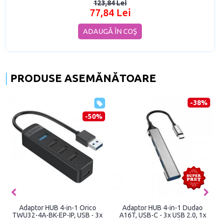
123,84 Lei
77,84 Lei
ADAUGĂ ÎN COŞ
PRODUSE ASEMĂNĂTOARE
-38%
-50%
Adaptor HUB 4-in-1 Orico
Adaptor HUB 4-in-1 Dudao
TWU32-4A-BK-EP-IP, USB - 3x
A16T, USB-C - 3x USB 2.0, 1x