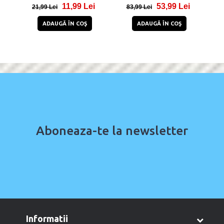
11,99 Lei
53,99 Lei
21,99 Lei
83,99 Lei
2
ADAUGĂ ÎN COŞ
ADAUGĂ ÎN COŞ
Aboneaza-te la newsletter
informatii