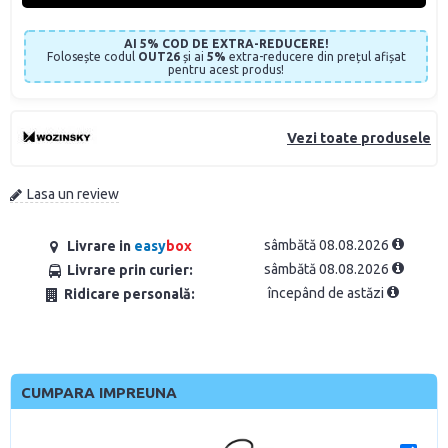
AI 5% COD DE EXTRA-REDUCERE!
Folosește codul
OUT26
și ai
5%
extra-reducere din prețul afișat
pentru acest produs!
Vezi toate produsele
Lasa un review
sâmbătă 08.08.2026
Livrare in
easy
box
sâmbătă 08.08.2026
Livrare prin curier:
începând de astăzi
Ridicare personală:
CUMPARA IMPREUNA