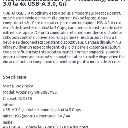
3.0 la 4x USB-A 3.0, Gri
HUB-ul USB 3.0 Wozinsky este o soluție modernă și practică pentru
oricine are nevoie de mai multe porturi USB pe laptopul sau
computerul său. Este echipat cu patru porturi rapide USB-A 3.0 cu o
viteză de transfer de până la 5 Gbps, care permit transferuri de date
extrem de rapide. Datorită comutatoarelor independente și diodelor
LED, poți controla convenabil funcționarea fiecărui port - fără a fi
nevoie să deconectezi constant dispozitivele. Carcasa din aluminiu
oferă nu doar un aspect elegant, ci și o disipare excelentă a căldurii,
ceea ce influențează stabilitatea muncii. Forma compactă, suportul
pentru alimentare externă și compatibilitatea cu multe dispozitive fac
din acest hub un companion de neînlocuit pentru munca de zi cu zi.
Specificație:
Marcă: Wozinsky
Model: Wozinsky WHS080YSS
Chipset: GL3510
Intrare:
USB-A 3.0 (cablul de semnal): până la 5 Gbps
micro USB (pentru alimentare): 5V / 4A
Iesire:
4 × USB-A 3.0: până la 5 Gbps, 5V / 0.9A (pe port)