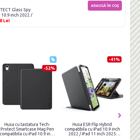
ADAUGĂ ÎN COŞ
OTECT Glass Spy
 10.9 inch 2022 /
2025
8 Lei
-41%
-52%
Husa cu tastatura Tech-
Husa ESR Flip Hybrid
Hu
Protect Smartcase Mag Pen
compatibila cu iPad 10.9 inch
O
compatibila cu iPad 10.9 inch
2022 / iPad 11 inch 2025
comp
2022 Black
Black