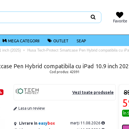
Favorite
MEGA CATEGORII
OUTLET
SEAP
1 inch (2025)
Husa Tech-Protect Smartcase Pen Hybrid compatibila cu iPad
ase Pen Hybrid compatibila cu iPad 10.9 inch 2022
Cod produs:
42091
8
%
Vezi toate produsele
5
Lasa un review
În 
marți 11.08.2026
Livrare in
easy
box