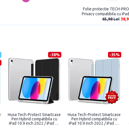
Folie protectie TECH-PR
Privacy compatibila cu iPad
iPad 11 inch 
65,98 Lei
38,9
-38%
-35%
e
Husa Tech-Protect Smartcase
Husa Tech-Protect Smartcase
Pen Hybrid compatibila cu
Pen Hybrid compatibila cu
iPad 10.9 inch 2022 / iPad 11
iPad 10.9 inch 2022 / iPad 11
inch 2025 Black
inch 2025 Sky Blue