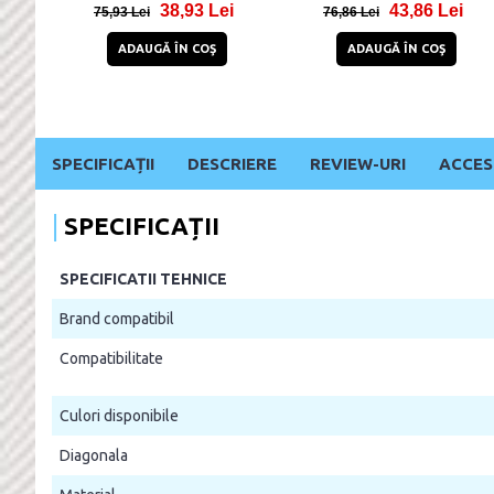
38,93 Lei
43,86 Lei
75,93 Lei
76,86 Lei
ADAUGĂ ÎN COŞ
ADAUGĂ ÎN COŞ
SPECIFICAȚII
DESCRIERE
REVIEW-URI
ACCES
SPECIFICAȚII
SPECIFICATII TEHNICE
Brand compatibil
Compatibilitate
Culori disponibile
Diagonala