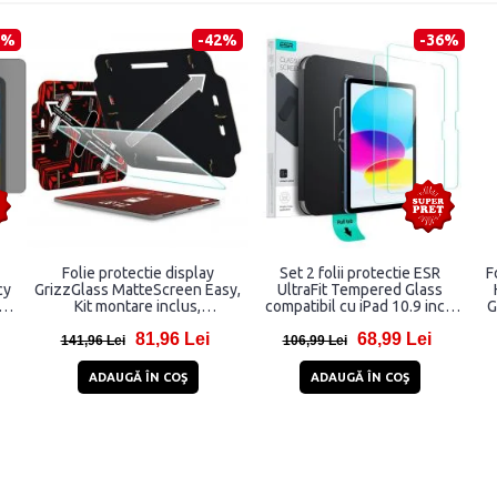
1%
-42%
-36%
Folie protectie display
Set 2 folii protectie ESR
F
cy
GrizzGlass MatteScreen Easy,
UltraFit Tempered Glass
nch
Kit montare inclus,
compatibil cu iPad 10.9 inch
G
compatibila cu iPad 10.9 inch
2022 / iPad 11 inch 2025
81,96 Lei
68,99 Lei
2022 / iPad 11 inch 2025,
Clear
141,96 Lei
106,99 Lei
Transparent
ADAUGĂ ÎN COŞ
ADAUGĂ ÎN COŞ