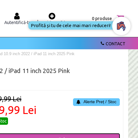
0 produse
Autentifică-te
Înregistrează-te
Profită și tu de cele mai mari
reduceri!
CONTACT
 10.9 inch 2022 / iPad 11 inch 2025 Pink
 / iPad 11 inch 2025 Pink
9,99 Lei
Alerte Preț / Stoc
9,99 Lei
Stoc