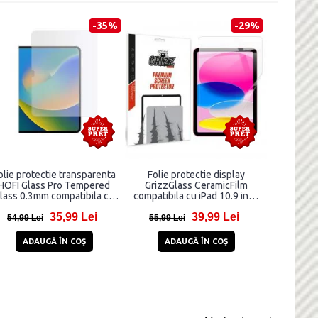
-35%
-29%
olie protectie transparenta
Folie protectie display
HOFI Glass Pro Tempered
GrizzGlass CeramicFilm
lass 0.3mm compatibila cu
compatibila cu iPad 10.9 inch
iPad 10.9 inch 2022
2022 / iPad 11 inch 2025,
35,99 Lei
39,99 Lei
Transparent
54,99 Lei
55,99 Lei
ADAUGĂ ÎN COŞ
ADAUGĂ ÎN COŞ