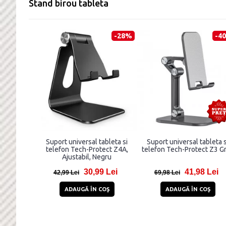
Stand birou tableta
-28%
-4
Suport universal tableta si
Suport universal tableta s
telefon Tech-Protect Z4A,
telefon Tech-Protect Z3 G
Ajustabil, Negru
30,99 Lei
41,98 Lei
42,99 Lei
69,98 Lei
ADAUGĂ ÎN COŞ
ADAUGĂ ÎN COŞ