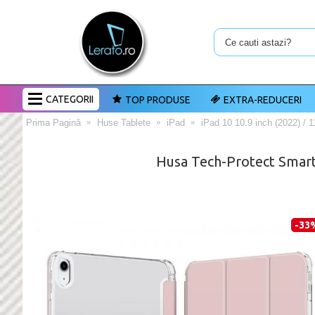
CATEGORII
TOP PRODUSE
EXTRA-REDUCERI
Prima Pagină
Huse Tablete
iPad
iPad 10 10.9 inch (2022) / 1
Husa Tech-Protect Smartc
-33