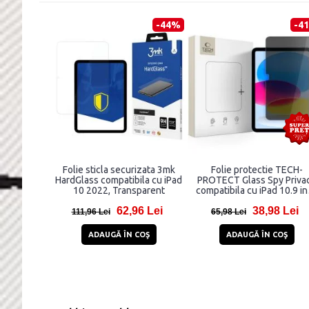
-44%
-4
Folie sticla securizata 3mk
Folie protectie TECH-
HardGlass compatibila cu iPad
PROTECT Glass Spy Priva
10 2022, Transparent
compatibila cu iPad 10.9 i
2022 / iPad 11 inch 2025
62,96 Lei
38,98 Lei
111,96 Lei
65,98 Lei
ADAUGĂ ÎN COŞ
ADAUGĂ ÎN COŞ