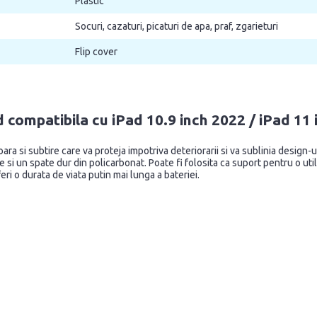
Plastic
Socuri, cazaturi, picaturi de apa, praf, zgarieturi
Flip cover
compatibila cu iPad 10.9 inch 2022 / iPad 11 
a si subtire care va proteja impotriva deteriorarii si va sublinia design-
si un spate dur din policarbonat. Poate fi folosita ca suport pentru o utili
ri o durata de viata putin mai lunga a bateriei.