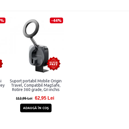
0%
-44%
i
Suport portabil Mobile Origin
rey
Travel, Compatibil MagSafe,
Rotire 360 grade, Gri inchis
62,95 Lei
112,95 Lei
ADAUGĂ ÎN COŞ