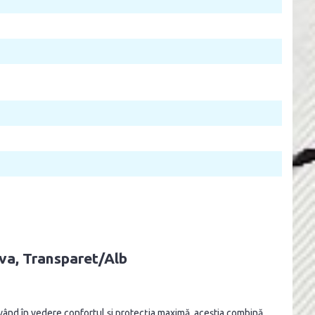
iva, Transparet/Alb
având în vedere confortul și protecția maximă, aceștia combină