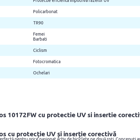
Protectie eficienta impotriva razelor UV
Policarbonat
TR90
Femei
Barbati
Ciclism
Fotocromatica
Ochelari
os 10172FW cu protectie UV si insertie corect
s cu protecție UV și inserție corectivă
erfectă pentru orice pasionat activ de biciclete pe două roți. Concepuți 