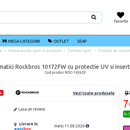
Favorite
MEGA CATEGORII
OUTLET
SEAP
ta
Imbracaminte sport si accesorii
Ochelari sport
Ochelari de ciclis
matici Rockbros 10172FW cu protectie UV si insert
Cod produs:
ROC-142629
9
%
Vezi toate produsele
7
Lasa un review
În 
Livrare in
marți 11.08.2026
easy
box