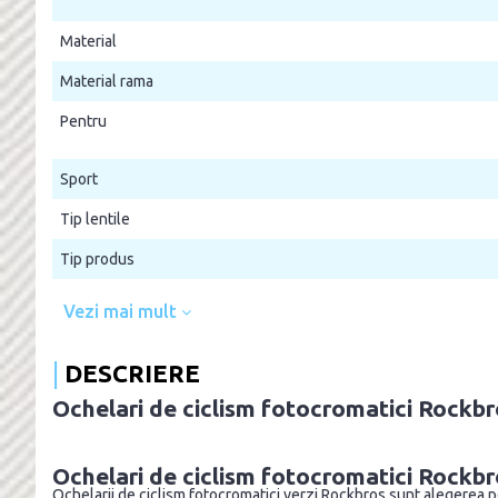
Material
Material rama
Pentru
Sport
Tip lentile
Tip produs
Vezi mai mult
DESCRIERE
Ochelari de ciclism fotocromatici Rockbr
Ochelari de ciclism fotocromatici Rockbro
Ochelarii de ciclism fotocromatici verzi Rockbros sunt alegerea p