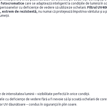
r
fotocromatice
care se adaptează inteligent la condițiile de lumină în sc
persoanelor cu deficiențe de vedere să utilizeze ochelarii.
Filtrul UV40
, extrem de rezistentă,
nu numai că protejează împotriva vântului și a p
umeții.
de intensitatea luminii – vizibilitate perfectă în orice condiții.
le cu deficiențe de vedere fără a fi nevoie să își scoată ochelarii de core
ilor UV dăunătoare – condus în siguranță în plin soare.