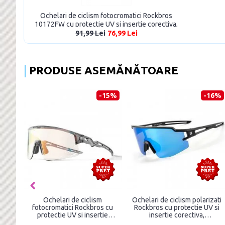
Ochelari de ciclism fotocromatici Rockbros
10172FW cu protectie UV si insertie corectiva,
Transparet/Alb
91,99 Lei
76,99 Lei
PRODUSE ASEMĂNĂTOARE
-15%
-16%
Ochelari de ciclism
Ochelari de ciclism polarizati
fotocromatici Rockbros cu
Rockbros cu protectie UV si
protectie UV si insertie
insertie corectiva,
corectiva, Transparent/Negru
Albastru/Negru