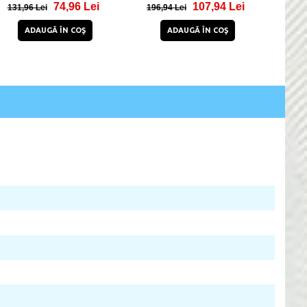
74,96 Lei
107,94 Lei
131,96 Lei
196,94 Lei
221
ADAUGĂ ÎN COŞ
ADAUGĂ ÎN COŞ