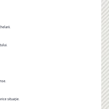
helarii.
tului.
ense.
rice situație.