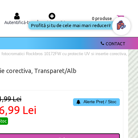
0 produse
Autentifică-te
Înregistrează-te
Profită și tu de cele mai mari reduceri!
CONTACT
m fotocromatici Rockbros 10172FW cu protectie UV si insertie corectiva, Tran
ie corectiva, Transparet/Alb
1,99 Lei
Alerte Preț / Stoc
6,99 Lei
Stoc