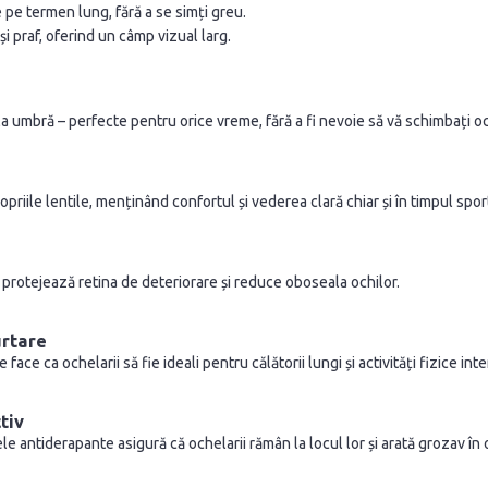
pe termen lung, fără a se simți greu.
și praf, oferind un câmp vizual larg.
la umbră – perfecte pentru orice vreme, fără a fi nevoie să vă schimbați oc
priile lentile, menținând confortul și vederea clară chiar și în timpul spor
protejează retina de deteriorare și reduce oboseala ochilor.
urtare
ace ca ochelarii să fie ideali pentru călătorii lungi și activități fizice int
tiv
e antiderapante asigură că ochelarii rămân la locul lor și arată grozav în o