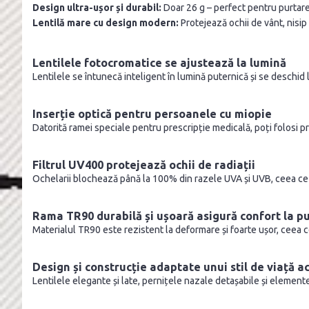
Design ultra-ușor și durabil:
Doar 26 g – perfect pentru purtare 
Lentilă mare cu design modern:
Protejează ochii de vânt, nisip 
Lentilele fotocromatice se ajustează la lumină
Lentilele se întunecă inteligent în lumină puternică și se deschid 
Inserție optică pentru persoanele cu miopie
Datorită ramei speciale pentru prescripție medicală, poți folosi pro
Filtrul UV400 protejează ochii de radiații
Ochelarii blochează până la 100% din razele UVA și UVB, ceea ce 
Rama TR90 durabilă și ușoară asigură confort la p
Materialul TR90 este rezistent la deformare și foarte ușor, ceea ce f
Design și construcție adaptate unui stil de viață ac
Lentilele elegante și late, pernițele nazale detașabile și elementel