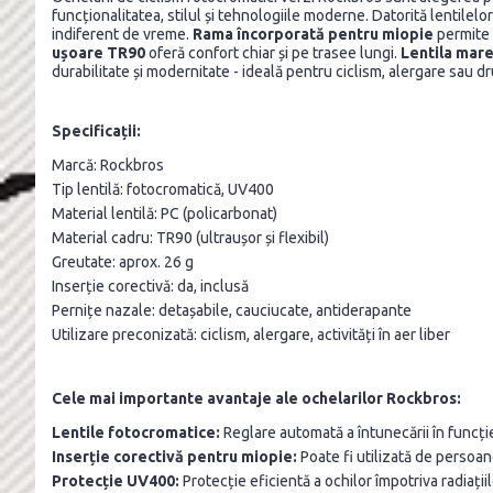
funcționalitatea, stilul și tehnologiile moderne. Datorită lentilelo
indiferent de vreme.
Rama încorporată pentru miopie
permite 
ușoare TR90
oferă confort chiar și pe trasee lungi.
Lentila mare
durabilitate și modernitate - ideală pentru ciclism, alergare sau dr
Specificații:
Marcă: Rockbros
Tip lentilă: fotocromatică, UV400
Material lentilă: PC (policarbonat)
Material cadru: TR90 (ultraușor și flexibil)
Greutate: aprox. 26 g
Inserție corectivă: da, inclusă
Pernițe nazale: detașabile, cauciucate, antiderapante
Utilizare preconizată: ciclism, alergare, activități în aer liber
Cele mai importante avantaje ale ochelarilor Rockbros:
Lentile fotocromatice:
Reglare automată a întunecării în funcție 
Inserție corectivă pentru miopie:
Poate fi utilizată de persoane
Protecție UV400:
Protecție eficientă a ochilor împotriva radiați