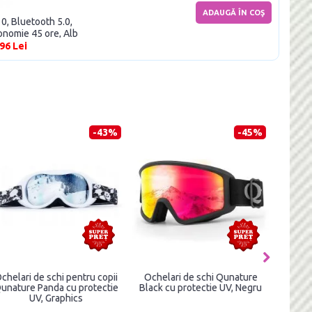
ADAUGĂ ÎN COŞ
0, Bluetooth 5.0,
onomie 45 ore, Alb
96 Lei
-43%
-45%
Ochelari de schi pentru copii
Ochelari de schi Qunature
Oche
Qunature Panda cu protectie
Black cu protectie UV, Negru
Whit
UV, Graphics