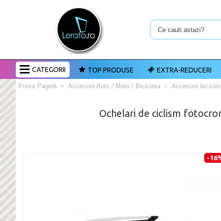
CATEGORII
TOP PRODUSE
EXTRA-REDUCERI
Prima Pagină
Accesorii Auto / Moto / Bicicleta
Accesorii bicicle
Ochelari de ciclism fotocro
-16