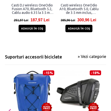
Casti DJ wireless OneOdio
Casti wireless OneOdio
Fusion A70, Bluetooth 5.2,
A10, Bluetooth 5.0, Cablu
Cablu audio 6.35 la 3.5 mm
de 3.5 mm inclus,
inclus, Autonomie 50 ore,
Autonomie 45 ore, Alb
187,97 Lei
300,96 Lei
Pink
251,97 Lei
385,96 Lei
ADAUGĂ ÎN COŞ
ADAUGĂ ÎN COŞ
Suporturi accesorii biciclete
» Vezi categorie
-15%
-18%