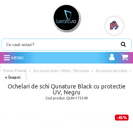
MENIU
Prima Pagină
Accesorii Auto / Moto / Bicicleta
Accesorii bicicleta
« Înapoi
Ochelari de schi Qunature Black cu protectie
UV, Negru
Cod produs:
QUN-173349
-45%