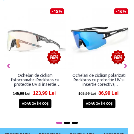
-17%
-43%
Ochelari de ciclism polarizati
Ochelari de schi pentru copii
Rockbros 10002 cu protectie
Qunature Panda cu protectie
UV, Alb
UV, Graphics
68,99 Lei
74,96 Lei
82,99 Lei
131,96 Lei
ADAUGĂ ÎN COŞ
ADAUGĂ ÎN COŞ