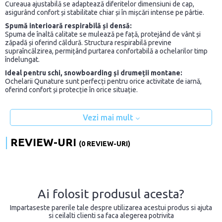
Cureaua ajustabilă se adaptează diferitelor dimensiuni de cap,
asigurând confort și stabilitate chiar și în mișcări intense pe pârtie.
Spumă interioară respirabilă și densă:
Spuma de înaltă calitate se mulează pe față, protejând de vânt și
zăpadă și oferind căldură. Structura respirabilă previne
supraîncălzirea, permițând purtarea confortabilă a ochelarilor timp
îndelungat.
Ideal pentru schi, snowboarding și drumeții montane:
Ochelarii Qunature sunt perfecți pentru orice activitate de iarnă,
oferind confort și protecție în orice situație.
Vezi mai mult
REVIEW-URI
(0 REVIEW-URI)
Ai folosit produsul acesta?
Impartaseste parerile tale despre utilizarea acestui produs si ajuta
si ceilalti clienti sa faca alegerea potrivita