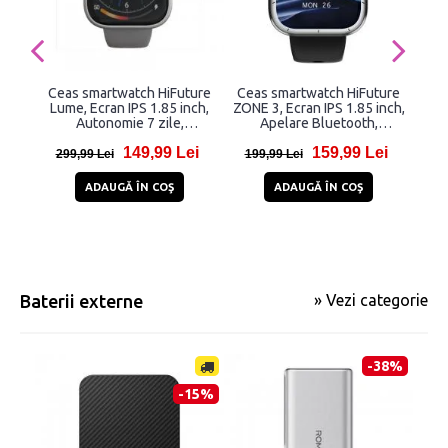
Ceas smartwatch HiFuture
Ceas smartwatch HiFuture
Cea
Lume, Ecran IPS 1.85 inch,
ZONE 3, Ecran IPS 1.85 inch,
Lu
Autonomie 7 zile,
Apelare Bluetooth,
1.85
Bluethooth 5.3, 1 ATM
Procesor Dual-Core, Peste
149,99 Lei
159,99 Lei
Waterproof, Silver
100 Moduri Sport,
299,99 Lei
199,99 Lei
34
Monitorizare Sanatate 24/7,
Rezistenta la apa 1ATM,
ADAUGĂ ÎN COŞ
ADAUGĂ ÎN COŞ
Carcasa Aluminiu, Black
Baterii externe
» Vezi categorie
-38%
-15%