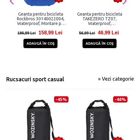
Geanta pentru bicicleta
Geanta pentru bicicleta
G
Rockbros 30140022004,
TAKEZERO TZ07,
Wi
Waterproof, Montare pe
Waterproof,
Mo
portbagaj, 25-32L, Albastru
Reflectorizanta, Negru
158,99 Lei
46,99 Lei
186,99 Lei
56,99 Lei
7
ADAUGĂ ÎN COŞ
ADAUGĂ ÎN COŞ
Rucsacuri sport casual
» Vezi categorie
-45%
-46%