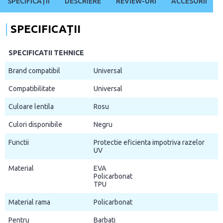
SPECIFICAȚII
DESCRIERE
REVIEW-URI
ACCESORII
SPECIFICAȚII
SPECIFICATII TEHNICE
Brand compatibil
Universal
Compatibilitate
Universal
Culoare lentila
Rosu
Culori disponibile
Negru
Functii
Protectie eficienta impotriva razelor
UV
Material
EVA
Policarbonat
TPU
Material rama
Policarbonat
Pentru
Barbati