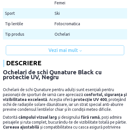
Femei
Sport
Ski
Tip lentile
Fotocromatica
Tip produs
Ochelari
Vezi mai mult
DESCRIERE
Ochelari de schi Qunature Black cu
protectie UV, Negru
Ochelarii de schi Qunature pentru adulți sunt esențiali pentru
pasionații de sporturi de iarnă care apreciază
confortul, siguranța și
vizibilitatea excelentă
. Aceștia oferă
protecție UV 400
, protejând
ochii de radiațiile solare dăunătoare, iar un strat special anti-aburire
previne condensul lentilelor chiar și în condiții meteo dificile.
Datorită
câmpului vizual larg
și designului
fără ramă
, poți admira
peisajele și ruta complet, bucurându-te de vizibilitate totală pe pârtie.
Cureaua ajustabilă
și compatibilitatea cu casca asigură potrivirea