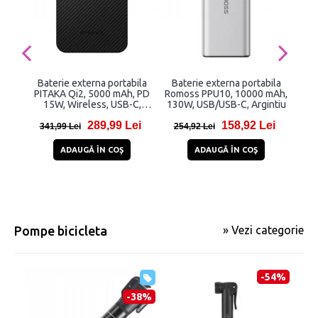
Baterie externa portabila
Baterie externa portabila
Ba
PITAKA Qi2, 5000 mAh, PD
Romoss PPU10, 10000 mAh,
Bas
15W, Wireless, USB-C,
130W, USB/USB-C, Argintiu
Black/Grey
C
289,99 Lei
158,92 Lei
In
341,99 Lei
254,92 Lei
22
Ca
ADAUGĂ ÎN COŞ
ADAUGĂ ÎN COŞ
Pompe bicicleta
» Vezi categorie
-54%
-38%