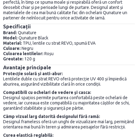
perfectă, în timp ce spuma moale și respirabilă oferă un confort
deosebit chiar și pe perioade lungi de purtare. Designul atent și
materialele de cea mai bună calitate fac din ochelarii Qunature un
partener de neînlocuit pentru orice activitate de iarnă.
Specificații
Brand:
Qunature
Model:
Qunature Black
Material:
TPU, lentile cu strat REVO, spumă EVA
Culoare:
Negru
Culoarea lentilelor:
Roșu
Greutate:
120 g
Avantaje principale
Protecție solară și anti-abur:
Lentilele duble cu strat REVO oferă protecție UV 400 și împiedică
aburirea, asigurând vizibilitate clară în orice condiții.
Compatibili cu ochelari de vedere și casca:
Designul spațios permite purtarea confortabilă peste ochelarii de
vedere, iar cureaua este compatibilă cu majoritatea căștilor de schi,
garantând stabilitate și siguranță pe pârtie.
Câmp vizual larg datorită designului fără ramă:
Designul frameless oferă un unghi de vizualizare mai larg, permițând
orientarea mai bună în teren și admirarea peisajelor fără restricții.
Curea elastică reglabilă: