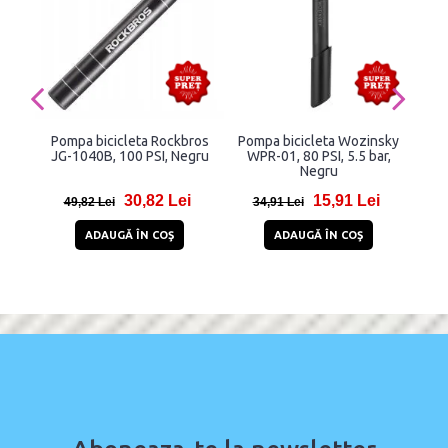
Pompa bicicleta Rockbros
Pompa bicicleta Wozinsky
Pom
JG-1040B, 100 PSI, Negru
WPR-01, 80 PSI, 5.5 bar,
WP
Negru
30,82 Lei
15,91 Lei
49,82 Lei
34,91 Lei
8
ADAUGĂ ÎN COŞ
ADAUGĂ ÎN COŞ