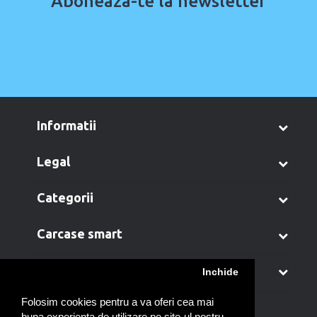
Aboneaza-te la newsletter
informatii
legal
categorii
carcase smart
contul meu
Inchide
Folosim cookies pentru a va oferi cea mai
buna experienta de utilizare pe site-ul nostru.