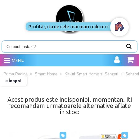
Profită și tu de cele mai mari
reduceri!
MENIU
Prima Pagină
Smart Home
Kit-uri Smart Home si Senzori
Senzori
« Înapoi
Acest produs este indisponibil momentan. Iti
recomandam urmatoarele alternative aflate
in stoc: