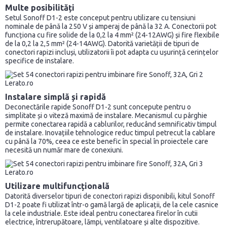
Multe posibilități
Setul Sonoff D1-2 este conceput pentru utilizare cu tensiuni
nominale de până la 250 V și amperaj de până la 32 A. Conectorii pot
funcționa cu fire solide de la 0,2 la 4 mm² (24-12AWG) și fire flexibile
de la 0,2 la 2,5 mm² (24-14AWG). Datorită varietății de tipuri de
conectori rapizi incluși, utilizatorii îi pot adapta cu ușurință cerințelor
specifice de instalare.
Instalare simplă și rapidă
Deconectările rapide Sonoff D1-2 sunt concepute pentru o
simplitate și o viteză maximă de instalare. Mecanismul cu pârghie
permite conectarea rapidă a cablurilor, reducând semnificativ timpul
de instalare. Inovațiile tehnologice reduc timpul petrecut la cablare
cu până la 70%, ceea ce este benefic în special în proiectele care
necesită un număr mare de conexiuni.
Utilizare multifuncțională
Datorită diverselor tipuri de conectori rapizi disponibili, kitul Sonoff
D1-2 poate fi utilizat într-o gamă largă de aplicații, de la cele casnice
la cele industriale. Este ideal pentru conectarea firelor în cutii
electrice, întrerupătoare, lămpi, ventilatoare și alte dispozitive.