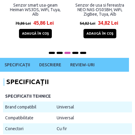
Senzor smart usa-geam
Senzor de usa si fereastra
Heiman WS3DS, WiFi, Tuya,
NEO NAS-DS05BH, WiFi,
Alb
ZigBee, Tuya, Alb
45,86 Lei
34,82 Lei
79,86 Lei
54,82 Lei
ADAUGĂ ÎN COŞ
ADAUGĂ ÎN COŞ
SPECIFICAȚII
DESCRIERE
REVIEW-URI
SPECIFICAȚII
SPECIFICATII TEHNICE
Brand compatibil
Universal
Compatibilitate
Universal
Conectori
Cu fir