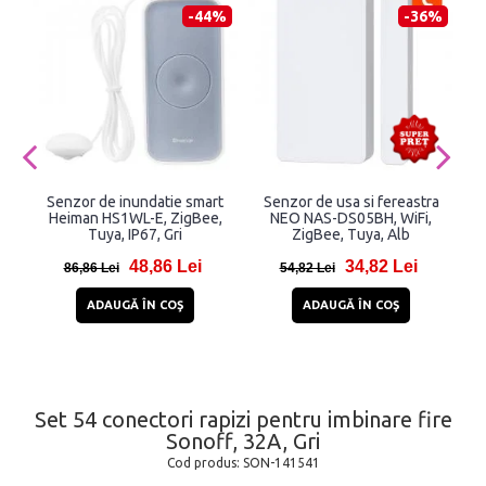
-44%
-36%
Senzor de inundatie smart
Senzor de usa si fereastra
S
Heiman HS1WL-E, ZigBee,
NEO NAS-DS05BH, WiFi,
Tuya, IP67, Gri
ZigBee, Tuya, Alb
48,86 Lei
34,82 Lei
86,86 Lei
54,82 Lei
ADAUGĂ ÎN COŞ
ADAUGĂ ÎN COŞ
Set 54 conectori rapizi pentru imbinare fire
Sonoff, 32A, Gri
Cod produs:
SON-141541