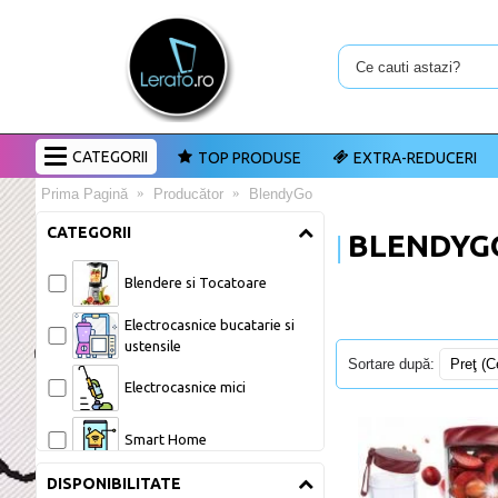
CATEGORII
TOP PRODUSE
EXTRA-REDUCERI
Prima Pagină
Producător
BlendyGo
CATEGORII
BLENDYG
Blendere si Tocatoare 
Electrocasnice bucatarie si 
ustensile 
Sortare după:
Electrocasnice mici 
Smart Home 
DISPONIBILITATE