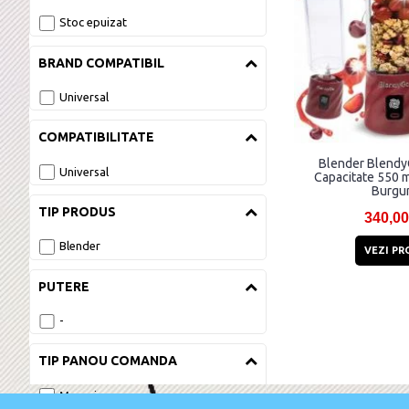
Stoc epuizat
BRAND COMPATIBIL
Universal
COMPATIBILITATE
Blender BlendyGo
Universal
Capacitate 550 m
Burgu
TIP PRODUS
340,00
Blender
VEZI PR
PUTERE
-
TIP PANOU COMANDA
Mecanic