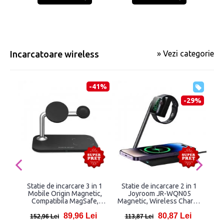
Incarcatoare wireless
» Vezi categorie
-41%
-29%
Statie de incarcare 3 in 1
Statie de incarcare 2 in 1
Inc
Mobile Origin Magnetic,
Joyroom JR-WQN05
Ci
Compatibila MagSafe,
Magnetic, Wireless Charge
B
Wireless Charge, 15W,
15W, Negru
89,96 Lei
80,87 Lei
Cablu USB-C inclus, Negru
152,96 Lei
113,87 Lei
25