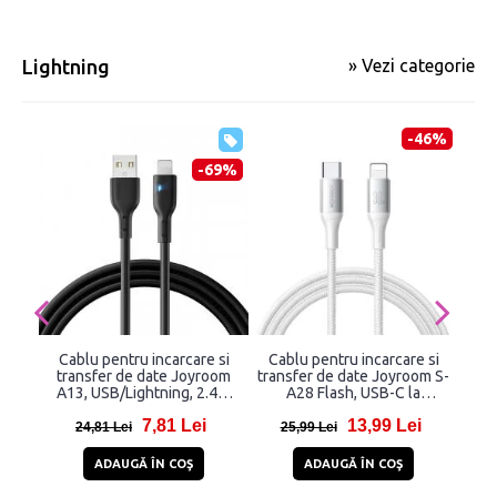
Lightning
» Vezi categorie
-46%
-69%
Cablu pentru incarcare si
Cablu pentru incarcare si
Ca
transfer de date Joyroom
transfer de date Joyroom S-
tr
A13, USB/Lightning, 2.4A,
A28 Flash, USB-C la
SA32
2m, Negru
Lightning, 30W, 480Mbps,
7,81 Lei
13,99 Lei
1m, Alb
24,81 Lei
25,99 Lei
2
ADAUGĂ ÎN COŞ
ADAUGĂ ÎN COŞ