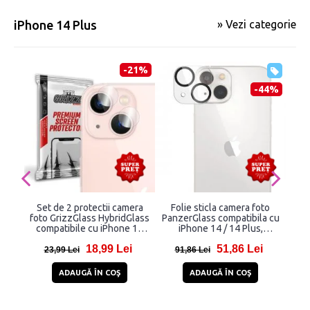
iPhone 14 Plus
» Vezi categorie
-21%
-44%
Set de 2 protectii camera
Folie sticla camera foto
Fo
foto GrizzGlass HybridGlass
PanzerGlass compatibila cu
Ea
compatibile cu iPhone 14
iPhone 14 / 14 Plus,
iPho
Plus, Transparent
Transparent
18,99 Lei
51,86 Lei
23,99 Lei
91,86 Lei
3
ADAUGĂ ÎN COŞ
ADAUGĂ ÎN COŞ