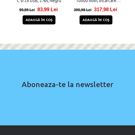
C si 2x USB, 2.4A, Negru
10000 mAh, Incarcare
Cabl
Wireless 15W, USB-C,
83,99 Lei
317,98 Lei
Golden Glint
99,99 Lei
390,98 Lei
1
ADAUGĂ ÎN COŞ
ADAUGĂ ÎN COŞ
Aboneaza-te la newsletter