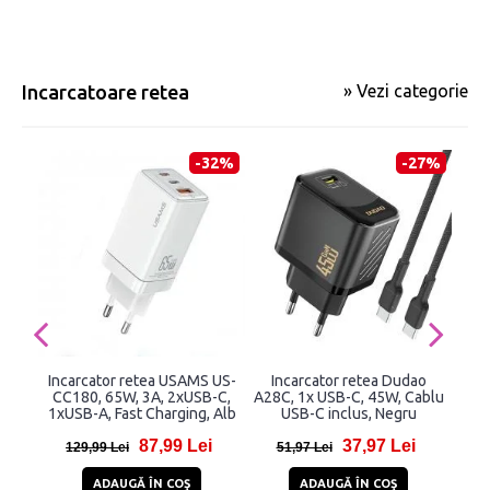
Incarcatoare retea
» Vezi categorie
-32%
-27%
Incarcator retea USAMS US-
Incarcator retea Dudao
I
CC180, 65W, 3A, 2xUSB-C,
A28C, 1x USB-C, 45W, Cablu
Ori
1xUSB-A, Fast Charging, Alb
USB-C inclus, Negru
87,99 Lei
37,97 Lei
129,99 Lei
51,97 Lei
7
ADAUGĂ ÎN COŞ
ADAUGĂ ÎN COŞ