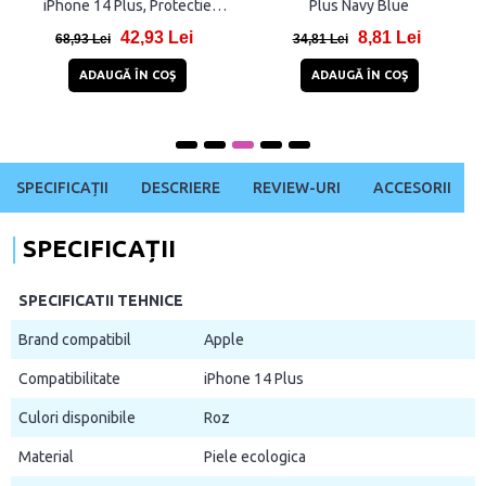
iPhone 14 Plus, Protectie
Plus Navy Blue
display, Negru
42,93 Lei
8,81 Lei
68,93 Lei
34,81 Lei
ADAUGĂ ÎN COŞ
ADAUGĂ ÎN COŞ
SPECIFICAȚII
DESCRIERE
REVIEW-URI
ACCESORII
SPECIFICAȚII
SPECIFICATII TEHNICE
Brand compatibil
Apple
Compatibilitate
iPhone 14 Plus
Culori disponibile
Roz
Material
Piele ecologica