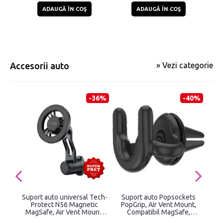
ADAUGĂ ÎN COŞ
ADAUGĂ ÎN COŞ
Accesorii auto
» Vezi categorie
-36%
-40%
Suport auto universal Tech-
Suport auto Popsockets
Sup
Protect N56 Magnetic
PopGrip, Air Vent Mount,
MagSafe, Air Vent Mount,
Compatibil MagSafe,
Rotire 360 grade, Negru
Ajustabil, Negru
In