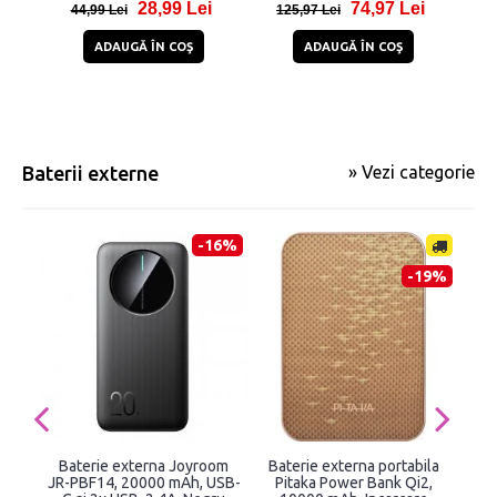
28,99 Lei
74,97 Lei
44,99 Lei
125,97 Lei
5
ADAUGĂ ÎN COŞ
ADAUGĂ ÎN COŞ
Baterii externe
» Vezi categorie
-16%
-19%
Baterie externa Joyroom
Baterie externa portabila
Bat
JR-PBF14, 20000 mAh, USB-
Pitaka Power Bank Qi2,
Joy