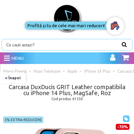
Profită și tu de cele mai mari reduceri!
MENIU
Prima Pagină
Huse Telefoane
Apple
iPhone 14 Plus
Carcasa 
« Înapoi
Carcasa DuxDucis GRIT Leather compatibila
cu iPhone 14 Plus, MagSafe, Roz
Cod produs:
61550
5% EXTRA-REDUCERE
-70%