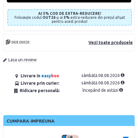
AI 5% COD DE EXTRA-REDUCERE!
Folosește codul
OUT26
și ai
5%
extra-reducere din prețul afișat
pentru acest produs!
Vezi toate produsele
Lasa un review
sâmbătă 08.08.2026
Livrare in
easy
box
sâmbătă 08.08.2026
Livrare prin curier:
începând de astăzi
Ridicare personală:
CUMPARA IMPREUNA