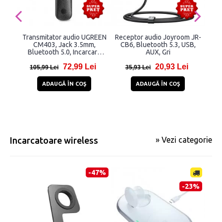
Transmitator audio UGREEN
Receptor audio Joyroom JR-
Ada
CM403, Jack 3.5mm,
CB6, Bluetooth 5.3, USB,
V
Bluetooth 5.0, Incarcare
AUX, Gri
USB-C, 145 mAh, Negru
72,99 Lei
20,93 Lei
105,99 Lei
35,93 Lei
5
ADAUGĂ ÎN COŞ
ADAUGĂ ÎN COŞ
Incarcatoare wireless
» Vezi categorie
-47%
-23%