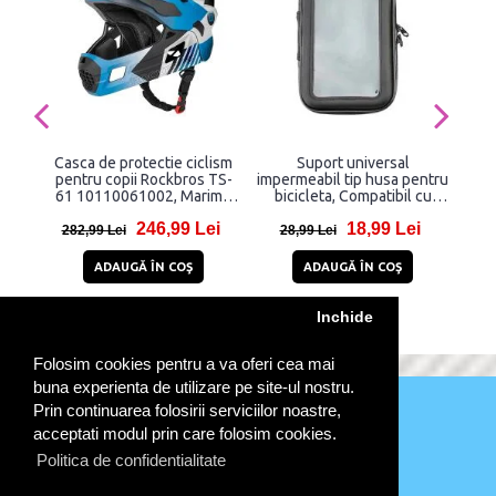
Casca de protectie ciclism
Suport universal
pentru copii Rockbros TS-
impermeabil tip husa pentru
im
61 10110061002, Marime
bicicleta, Compatibil cu
W
M, 54-57cm, Albastru
telefoane de maxim 165 mm
246,99 Lei
18,99 Lei
x 80 mm, Marime XL, Fara
282,99 Lei
28,99 Lei
1
montaj pe ghidon, Negru
ADAUGĂ ÎN COŞ
ADAUGĂ ÎN COŞ
Inchide
Folosim cookies pentru a va oferi cea mai
buna experienta de utilizare pe site-ul nostru.
Prin continuarea folosirii serviciilor noastre,
acceptati modul prin care folosim cookies.
Politica de confidentialitate