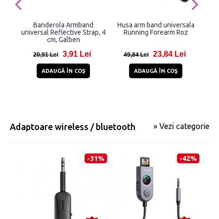
Banderola Armband
Husa arm band universala
Hu
universal Reflective Strap, 4
Running Forearm Roz
an
cm, Galben
te
3,91 Lei
23,84 Lei
20,91 Lei
49,84 Lei
ADAUGĂ ÎN COŞ
ADAUGĂ ÎN COŞ
Adaptoare wireless / bluetooth
» Vezi categorie
-31%
-42%