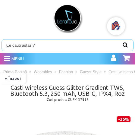
MENIU
Prima Pagină
Wearables
Fashion
Guess Style
Casti wireless
« Înapoi
Casti wireless Guess Glitter Gradient TWS,
Bluetooth 5.3, 250 mAh, USB-C, IPX4, Roz
Cod produs:
GUE-137998
-36%