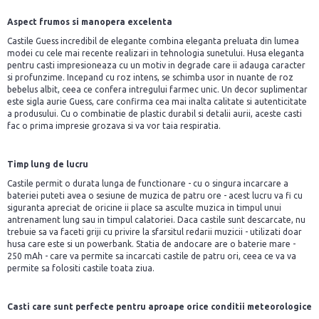
Aspect frumos si manopera excelenta
Castile Guess incredibil de elegante combina eleganta preluata din lumea
modei cu cele mai recente realizari in tehnologia sunetului. Husa eleganta
pentru casti impresioneaza cu un motiv in degrade care ii adauga caracter
si profunzime. Incepand cu roz intens, se schimba usor in nuante de roz
bebelus albit, ceea ce confera intregului farmec unic. Un decor suplimentar
este sigla aurie Guess, care confirma cea mai inalta calitate si autenticitate
a produsului. Cu o combinatie de plastic durabil si detalii aurii, aceste casti
fac o prima impresie grozava si va vor taia respiratia.
Timp lung de lucru
Castile permit o durata lunga de functionare - cu o singura incarcare a
bateriei puteti avea o sesiune de muzica de patru ore - acest lucru va fi cu
siguranta apreciat de oricine ii place sa asculte muzica in timpul unui
antrenament lung sau in timpul calatoriei. Daca castile sunt descarcate, nu
trebuie sa va faceti griji cu privire la sfarsitul redarii muzicii - utilizati doar
husa care este si un powerbank. Statia de andocare are o baterie mare -
250 mAh - care va permite sa incarcati castile de patru ori, ceea ce va va
permite sa folositi castile toata ziua.
Casti care sunt perfecte pentru aproape orice conditii meteorologice