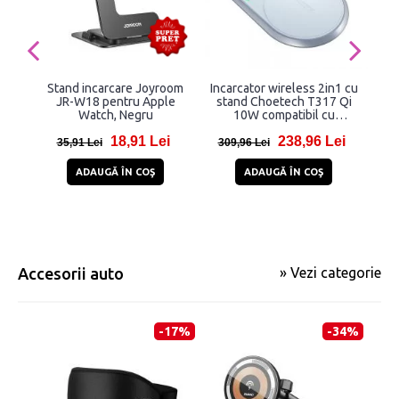
Stand incarcare Joyroom
Incarcator wireless 2in1 cu
St
JR-W18 pentru Apple
stand Choetech T317 Qi
Watch, Negru
10W compatibil cu
M
smartphone-uri si Apple
Mag
18,91 Lei
238,96 Lei
Watch, Alb
1
35,91 Lei
309,96 Lei
1
ADAUGĂ ÎN COŞ
ADAUGĂ ÎN COŞ
Accesorii auto
» Vezi categorie
-17%
-34%