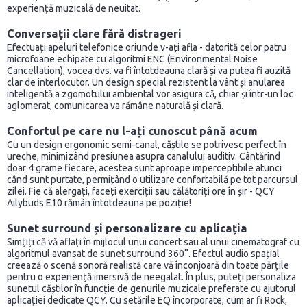
experiență muzicală de neuitat.
Conversații clare fără distrageri
Efectuați apeluri telefonice oriunde v-ați afla - datorită celor patru
microfoane echipate cu algoritmi ENC (Environmental Noise
Cancellation), vocea dvs. va fi întotdeauna clară și va putea fi auzită
clar de interlocutor. Un design special rezistent la vânt și anularea
inteligentă a zgomotului ambiental vor asigura că, chiar și într-un loc
aglomerat, comunicarea va rămâne naturală și clară.
Confortul pe care nu l-ați cunoscut până acum
Cu un design ergonomic semi-canal, căștile se potrivesc perfect în
ureche, minimizând presiunea asupra canalului auditiv. Cântărind
doar 4 grame fiecare, acestea sunt aproape imperceptibile atunci
când sunt purtate, permițând o utilizare confortabilă pe tot parcursul
zilei. Fie că alergați, faceți exerciții sau călătoriți ore în șir - QCY
Ailybuds E10 rămân întotdeauna pe poziție!
Sunet surround și personalizare cu aplicația
Simțiți că vă aflați în mijlocul unui concert sau al unui cinematograf cu
algoritmul avansat de sunet surround 360°. Efectul audio spațial
creează o scenă sonoră realistă care vă înconjoară din toate părțile
pentru o experiență imersivă de neegalat. În plus, puteți personaliza
sunetul căștilor în funcție de genurile muzicale preferate cu ajutorul
aplicației dedicate QCY. Cu setările EQ încorporate, cum ar fi Rock,