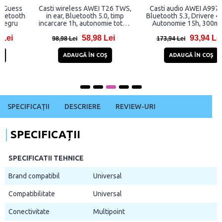
Casti wireless AWEI T26 TWS,
Casti audio AWEI A997 Pro,
in ear, Bluetooth 5.0, timp
Bluetooth 5.3, Drivere 40mm,
incarcare 1h, autonomie totala
Autonomie 15h, 300mAh,
3,5h, 600mAh, Negru
Negru
58,98 Lei
93,94 Lei
98,98 Lei
173,94 Lei
ADAUGĂ ÎN COŞ
ADAUGĂ ÎN COŞ
SPECIFICAȚII
DESCRIERE
REVIEW-URI
SPECIFICAȚII
SPECIFICATII TEHNICE
Brand compatibil
Universal
Compatibilitate
Universal
Conectivitate
Multipoint