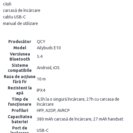
căști
carcasă de încărcare
cablu USB-C
manual de utilizare
Producător
QCY
Model
Ailybuds E10
Versiunea
5.4
Bluetooth
Sisteme
Android, iOS
compatibile
Raza de acțiune
10 m
fără fir
Rezistent la
IPX4
apă
Timp de
4,5h la o singură încărcare, 27h cu carcasa de
funcționare
încărcare
Profiluri
HFP, A2DP, AVRCP
Capacitatea
380 mAh carcasă de încărcare, 27 mAh handset
bateriei
Port de
USB-C