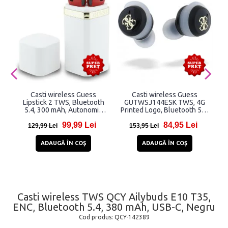
Casti wireless Guess
Casti wireless Guess
Lipstick 2 TWS, Bluetooth
GUTWSJ144ESK TWS, 4G
5.4, 300 mAh, Autonomie
Printed Logo, Bluetooth 5.3,
4.5h, USB-C, Alb / Rosu
250 mAh, IPX5, Negru
99,99 Lei
84,95 Lei
129,99 Lei
153,95 Lei
ADAUGĂ ÎN COŞ
ADAUGĂ ÎN COŞ
Casti wireless TWS QCY Ailybuds E10 T35,
ENC, Bluetooth 5.4, 380 mAh, USB-C, Negru
Cod produs:
QCY-142389