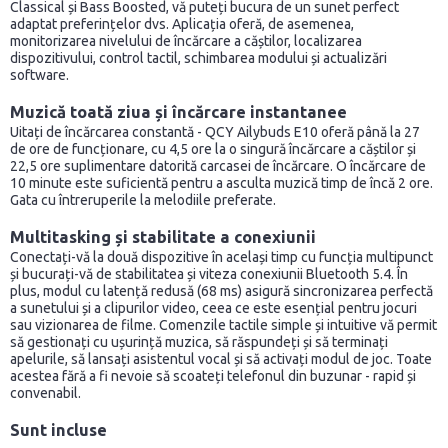
Classical și Bass Boosted, vă puteți bucura de un sunet perfect
adaptat preferințelor dvs. Aplicația oferă, de asemenea,
monitorizarea nivelului de încărcare a căștilor, localizarea
dispozitivului, control tactil, schimbarea modului și actualizări
software.
Muzică toată ziua și încărcare instantanee
Uitați de încărcarea constantă - QCY Ailybuds E10 oferă până la 27
de ore de funcționare, cu 4,5 ore la o singură încărcare a căștilor și
22,5 ore suplimentare datorită carcasei de încărcare. O încărcare de
10 minute este suficientă pentru a asculta muzică timp de încă 2 ore.
Gata cu întreruperile la melodiile preferate.
Multitasking și stabilitate a conexiunii
Conectați-vă la două dispozitive în același timp cu funcția multipunct
și bucurați-vă de stabilitatea și viteza conexiunii Bluetooth 5.4. În
plus, modul cu latență redusă (68 ms) asigură sincronizarea perfectă
a sunetului și a clipurilor video, ceea ce este esențial pentru jocuri
sau vizionarea de filme. Comenzile tactile simple și intuitive vă permit
să gestionați cu ușurință muzica, să răspundeți și să terminați
apelurile, să lansați asistentul vocal și să activați modul de joc. Toate
acestea fără a fi nevoie să scoateți telefonul din buzunar - rapid și
convenabil.
Sunt incluse