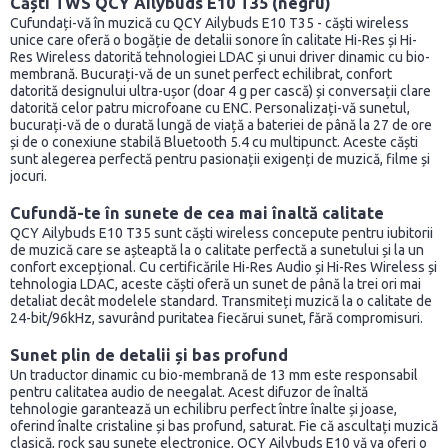
Căști TWS QCY Ailybuds E10 T35 (negru)
Cufundați-vă în muzică cu QCY Ailybuds E10 T35 - căști wireless
unice care oferă o bogăție de detalii sonore în calitate Hi-Res și Hi-
Res Wireless datorită tehnologiei LDAC și unui driver dinamic cu bio-
membrană. Bucurați-vă de un sunet perfect echilibrat, confort
datorită designului ultra-ușor (doar 4 g per cască) și conversații clare
datorită celor patru microfoane cu ENC. Personalizați-vă sunetul,
bucurați-vă de o durată lungă de viață a bateriei de până la 27 de ore
și de o conexiune stabilă Bluetooth 5.4 cu multipunct. Aceste căști
sunt alegerea perfectă pentru pasionații exigenți de muzică, filme și
jocuri.
Cufundă-te în sunete de cea mai înaltă calitate
QCY Ailybuds E10 T35 sunt căști wireless concepute pentru iubitorii
de muzică care se așteaptă la o calitate perfectă a sunetului și la un
confort excepțional. Cu certificările Hi-Res Audio și Hi-Res Wireless și
tehnologia LDAC, aceste căști oferă un sunet de până la trei ori mai
detaliat decât modelele standard. Transmiteți muzică la o calitate de
24-bit/96kHz, savurând puritatea fiecărui sunet, fără compromisuri.
Sunet plin de detalii și bas profund
Un traductor dinamic cu bio-membrană de 13 mm este responsabil
pentru calitatea audio de neegalat. Acest difuzor de înaltă
tehnologie garantează un echilibru perfect între înalte și joase,
oferind înalte cristaline și bas profund, saturat. Fie că ascultați muzică
clasică, rock sau sunete electronice, QCY Ailybuds E10 vă va oferi o