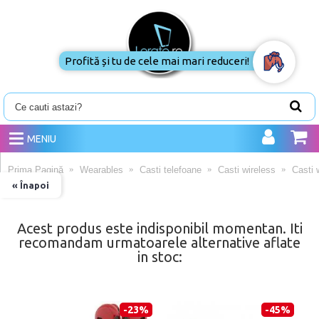
Profită și tu de cele mai mari reduceri!
MENIU
Prima Pagină
Wearables
Casti telefoane
Casti wireless
Casti
« Înapoi
Acest produs este indisponibil momentan. Iti
recomandam urmatoarele alternative aflate
in stoc:
-23%
-45%