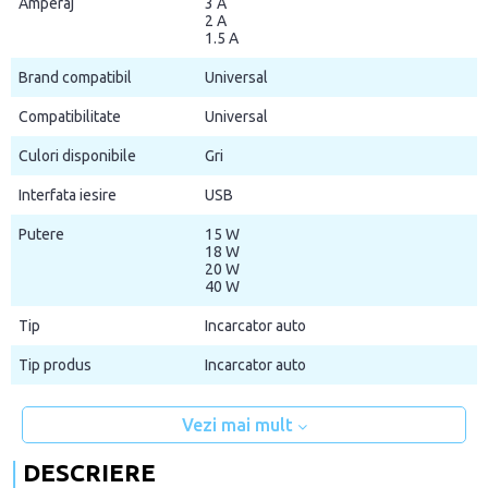
Amperaj
3 A
2 A
1.5 A
Brand compatibil
Universal
Compatibilitate
Universal
Culori disponibile
Gri
Interfata iesire
USB
Putere
15 W
18 W
20 W
40 W
Tip
Incarcator auto
Tip produs
Incarcator auto
Vezi mai mult
DESCRIERE