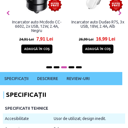
Incarcator auto Mcdodo CC-
Incarcator auto Dudao R7S, 3x
6602, 2x USB, 12W, 2.4A,
USB, 18W, 2.4A, Alb
Negru
7,91 Lei
16,99 Lei
24,91 Lei
26,99 Lei
ADAUGĂ ÎN COŞ
ADAUGĂ ÎN COŞ
SPECIFICAȚII
DESCRIERE
REVIEW-URI
SPECIFICAȚII
SPECIFICATII TEHNICE
Accesibilitate
Usor de utilizat; design inedit.