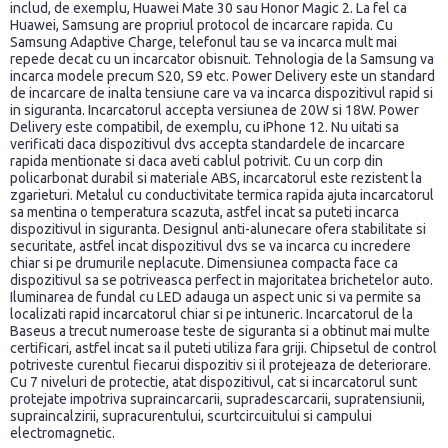
includ, de exemplu, Huawei Mate 30 sau Honor Magic 2. La fel ca
Huawei, Samsung are propriul protocol de incarcare rapida. Cu
Samsung Adaptive Charge, telefonul tau se va incarca mult mai
repede decat cu un incarcator obisnuit. Tehnologia de la Samsung va
incarca modele precum S20, S9 etc. Power Delivery este un standard
de incarcare de inalta tensiune care va va incarca dispozitivul rapid si
in siguranta. Incarcatorul accepta versiunea de 20W si 18W. Power
Delivery este compatibil, de exemplu, cu iPhone 12. Nu uitati sa
verificati daca dispozitivul dvs accepta standardele de incarcare
rapida mentionate si daca aveti cablul potrivit. Cu un corp din
policarbonat durabil si materiale ABS, incarcatorul este rezistent la
zgarieturi. Metalul cu conductivitate termica rapida ajuta incarcatorul
sa mentina o temperatura scazuta, astfel incat sa puteti incarca
dispozitivul in siguranta. Designul anti-alunecare ofera stabilitate si
securitate, astfel incat dispozitivul dvs se va incarca cu incredere
chiar si pe drumurile neplacute. Dimensiunea compacta face ca
dispozitivul sa se potriveasca perfect in majoritatea brichetelor auto.
Iluminarea de fundal cu LED adauga un aspect unic si va permite sa
localizati rapid incarcatorul chiar si pe intuneric. Incarcatorul de la
Baseus a trecut numeroase teste de siguranta si a obtinut mai multe
certificari, astfel incat sa il puteti utiliza fara griji. Chipsetul de control
potriveste curentul fiecarui dispozitiv si il protejeaza de deteriorare.
Cu 7 niveluri de protectie, atat dispozitivul, cat si incarcatorul sunt
protejate impotriva supraincarcarii, supradescarcarii, supratensiunii,
supraincalzirii, supracurentului, scurtcircuitului si campului
electromagnetic.