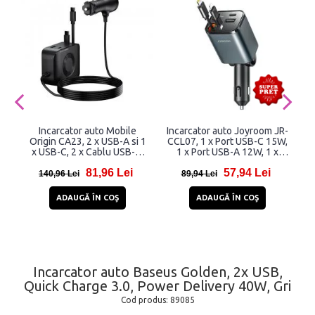
Incarcator auto Mobile
Incarcator auto Joyroom JR-
I
Origin CA23, 2 x USB-A si 1
CCL07, 1 x Port USB-C 15W,
x USB-C, 2 x Cablu USB-C,
1 x Port USB-A 12W, 1 x
75W, 3A, Negru
Cablu USB-C 30W, 1 x
81,96 Lei
57,94 Lei
Lightning 12 W, Dark Gray
140,96 Lei
89,94 Lei
ADAUGĂ ÎN COŞ
ADAUGĂ ÎN COŞ
Incarcator auto Baseus Golden, 2x USB,
Quick Charge 3.0, Power Delivery 40W, Gri
Cod produs:
89085