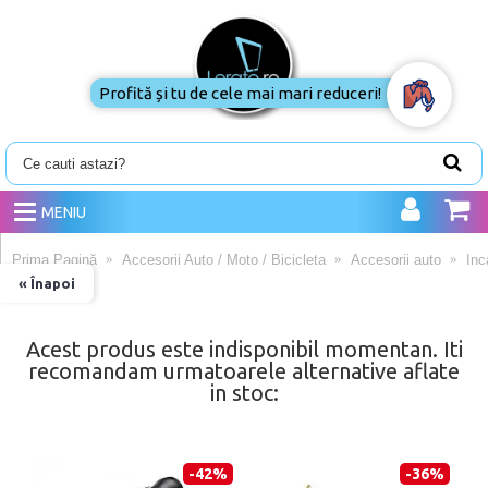
Profită și tu de cele mai mari reduceri!
MENIU
Prima Pagină
Accesorii Auto / Moto / Bicicleta
Accesorii auto
Inc
« Înapoi
Acest produs este indisponibil momentan. Iti
recomandam urmatoarele alternative aflate
in stoc:
-42%
-36%