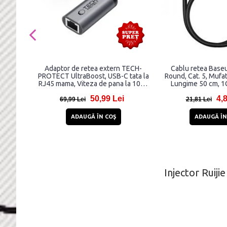
Adaptor de retea extern TECH-
Cablu retea Baseu
PROTECT UltraBoost, USB-C tata la
Round, Cat. 5, Mufa
RJ45 mama, Viteza de pana la 1000
Lungime 50 cm, 1
Mbps, 20cm, Negru
50,99 Lei
4,
69,99 Lei
21,81 Lei
ADAUGĂ ÎN COŞ
ADAUGĂ ÎN
Injector Ruij