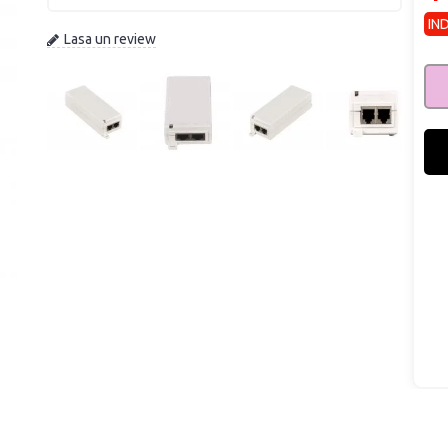
IN
Lasa un review