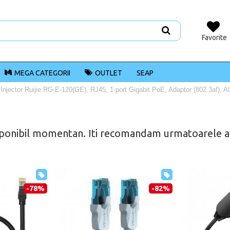
Favorite
MEGA CATEGORII
OUTLET
SEAP
Injector Ruijie RG-E-120(GE), RJ45, 1-port Gigabit PoE, Adaptor (802.3af), A
ponibil momentan. Iti recomandam urmatoarele alt
-78%
-82%