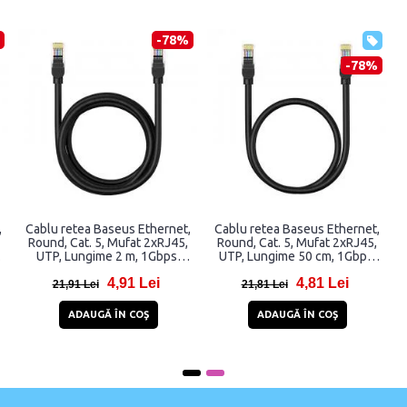
-82%
-63%
ablu retea plat Vention VAP-
Cablu retea Baseus Ethernet,
Cablu 
A10-S075 Ethernet Cat. 5e,
Round, Cat. 6, Mufat 2xRJ45,
Round,
ufat 2xRJ45, UTP, 100Mbps,
UTP, Lungime 2 m, 1Gbps,
UTP,
lungime 75cm, Albastru
Albastru
3,81 Lei
8,82 Lei
20,81 Lei
23,82 Lei
21
ADAUGĂ ÎN COŞ
ADAUGĂ ÎN COŞ