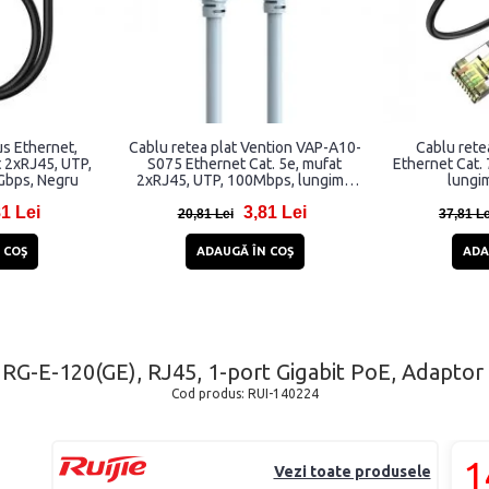
s Ethernet,
Cablu retea plat Vention VAP-A10-
Cablu ret
t 2xRJ45, UTP,
S075 Ethernet Cat. 5e, mufat
Ethernet Cat. 
Gbps, Negru
2xRJ45, UTP, 100Mbps, lungime
lungi
75cm, Albastru
81 Lei
3,81 Lei
20,81 Lei
37,81 Le
 COŞ
ADAUGĂ ÎN COŞ
ADA
ie RG-E-120(GE), RJ45, 1-port Gigabit PoE, Adaptor 
Cod produs:
RUI-140224
1
Vezi toate produsele