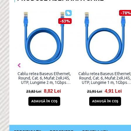
-71%
-69%
Cablu retea UGREEN NW149
Cablu pentru transfer de date
C
Ethernet Cat. 7, mufat
UGREEN US217, 2x SATA,
2xRJ45, FTP, lungime 2m,
450Mbps, 50cm, Negru
m
Negru
10,81 Lei
7,81 Lei
37,81 Lei
24,81 Lei
ADAUGĂ ÎN COŞ
ADAUGĂ ÎN COŞ