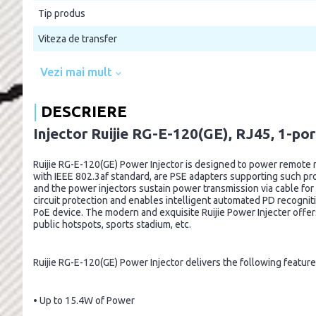
Tip produs
Viteza de transfer
Vezi mai mult
DESCRIERE
Injector Ruijie RG-E-120(GE), RJ45, 1-por
Ruijie RG-E-120(GE) Power Injector is designed to power remote
with IEEE 802.3af standard, are PSE adapters supporting such pr
and the power injectors sustain power transmission via cable fo
circuit protection and enables intelligent automated PD recogniti
PoE device. The modern and exquisite Ruijie Power Injecter offer
public hotspots, sports stadium, etc.
Ruijie RG-E-120(GE) Power Injector delivers the following feature
• Up to 15.4W of Power