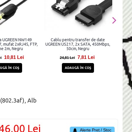
ea UGREEN NW149
Cablu pentru transfer de date
Cabl
7, mufat 2xRJ45, FTP,
UGREEN US217, 2x SATA, 450Mbps,
Round,
me 2m, Negru
50cm, Negru
Lung
10,81 Lei
7,81 Lei
i
24,81 Lei
UGĂ ÎN COŞ
ADAUGĂ ÎN COŞ
(802.3af), Alb
46,00 Lei
Alerte Preț / Stoc