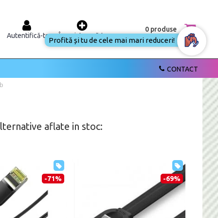
0 produse
Autentifică-te
Înregistrează-te
Profită și tu de cele mai mari reduceri!
CONTACT
lb
ernative aflate in stoc:
-71%
-69%