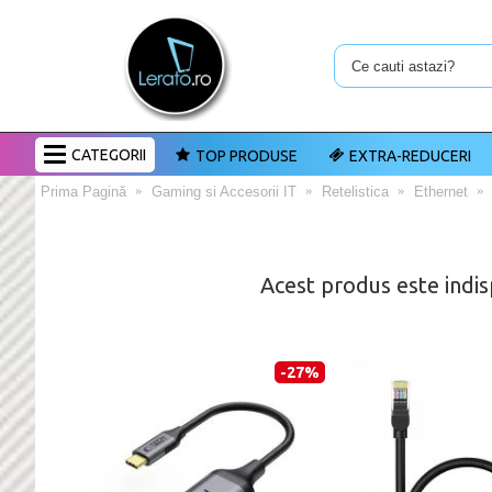
CATEGORII
TOP PRODUSE
EXTRA-REDUCERI
Prima Pagină
Gaming si Accesorii IT
Retelistica
Ethernet
Acest produs este indis
-27%