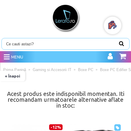
MENIU
Prima Pagină
Gaming si Accesorii IT
Boxe PC
Boxe PC Edifier S
« Înapoi
Acest produs este indisponibil momentan. Iti
recomandam urmatoarele alternative aflate
in stoc:
-12%