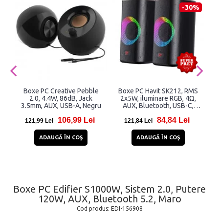
-30%
Boxe PC Creative Pebble
Boxe PC Havit SK212, RMS
2.0, 4.4W, 86dB, Jack
2x5W, iluminare RGB, 4Ω,
2
3.5mm, AUX, USB-A, Negru
AUX, Bluetooth, USB-C,
Negru
106,99 Lei
84,84 Lei
121,99 Lei
121,84 Lei
ADAUGĂ ÎN COŞ
ADAUGĂ ÎN COŞ
Boxe PC Edifier S1000W, Sistem 2.0, Putere
120W, AUX, Bluetooth 5.2, Maro
Cod produs:
EDI-156908