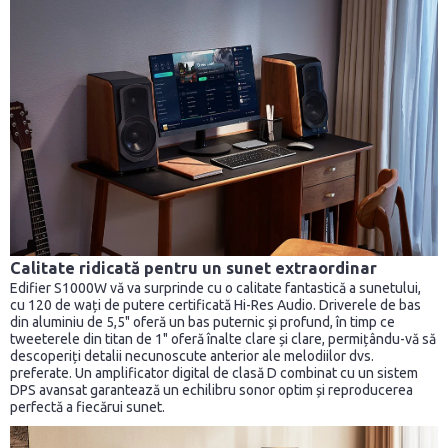
Calitate ridicată pentru un sunet extraordinar
Edifier S1000W vă va surprinde cu o calitate fantastică a sunetului,
cu 120 de wați de putere certificată Hi-Res Audio. Driverele de bas
din aluminiu de 5,5" oferă un bas puternic și profund, în timp ce
tweeterele din titan de 1" oferă înalte clare și clare, permițându-vă să
descoperiți detalii necunoscute anterior ale melodiilor dvs.
preferate. Un amplificator digital de clasă D combinat cu un sistem
DPS avansat garantează un echilibru sonor optim și reproducerea
perfectă a fiecărui sunet.