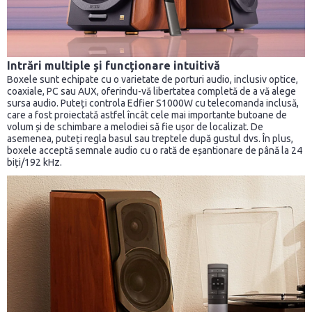
Intrări multiple și funcționare intuitivă
Boxele sunt echipate cu o varietate de porturi audio, inclusiv optice,
coaxiale, PC sau AUX, oferindu-vă libertatea completă de a vă alege
sursa audio. Puteți controla Edfier S1000W cu telecomanda inclusă,
care a fost proiectată astfel încât cele mai importante butoane de
volum și de schimbare a melodiei să fie ușor de localizat. De
asemenea, puteți regla basul sau treptele după gustul dvs. În plus,
boxele acceptă semnale audio cu o rată de eșantionare de până la 24
biți/192 kHz.