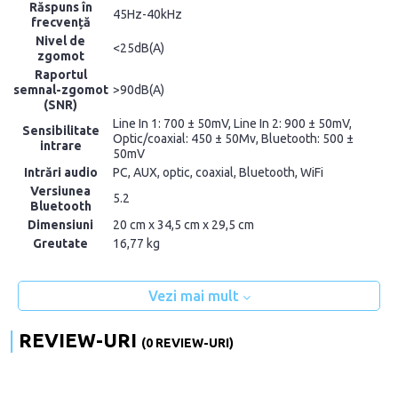
Răspuns în
45Hz-40kHz
frecvență
Nivel de
<25dB(A)
zgomot
Raportul
semnal-zgomot
>90dB(A)
(SNR)
Line In 1: 700 ± 50mV, Line In 2: 900 ± 50mV,
Sensibilitate
Optic/coaxial: 450 ± 50Mv, Bluetooth: 500 ±
intrare
50mV
Intrări audio
PC, AUX, optic, coaxial, Bluetooth, WiFi
Versiunea
5.2
Bluetooth
Dimensiuni
20 cm x 34,5 cm x 29,5 cm
Greutate
16,77 kg
Vezi mai mult
REVIEW-URI
(0 REVIEW-URI)