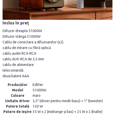
Inclus în preț
Difuzor dreapta S1000W
Difuzor stânga S1000W
Cablu de conectare a difuzoarelor (x2)
cablu de intrare cu fibră optică
cablu audio RCA-RCA
cablu AUX-RCA de 3,5 mm
cablu de alimentare
telecomandă
două baterii AAA
Producător
Edifier
Model
S1000W
Culoare
maro
Unitate driver
5,5" (driver pentru medii-bass) + 1" (tweeter)
Putere totală
120 W
Putere de ieșire
35 W x 2 (midrange și bas) + 25 W x 2 (înalte)