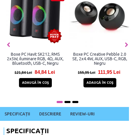
Boxe PC Creative Pebble 2.0
Boxe PC Creative Pebble 2.0
V2, 2x4W, AUX, USB-C, Negru
X, 2x30W, AUX, USB-C, RGB,
Bluetooth 5.3, Negru
114,97 Lei
418,97 Lei
149,97 Lei
520,97 Lei
ADAUGĂ ÎN COŞ
ADAUGĂ ÎN COŞ
SPECIFICAȚII
DESCRIERE
REVIEW-URI
SPECIFICAȚII