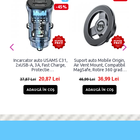
-45%
Incarcator auto USAMS C31,
Suport auto Mobile Origin,
Re
2xUSB-A, 3A, Fast Charge,
Air Vent Mount, Compatibil
TC0
Protectie
MagSafe, Rotire 360 grade,
USB
scurtcircuit/tensiune/supraincalzire,
Negru
20,87 Lei
36,99 Lei
Albastru
37,87 Lei
46,99 Lei
40
ADAUGĂ ÎN COŞ
ADAUGĂ ÎN COŞ