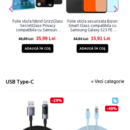
Folie sticla hibrid GrizzGlass
Folie sticla securizata Bizon
Fol
SecretGlass Privacy
Smart Glass compatibila cu
Ha
compatibila cu Samsung
Samsung Galaxy S25 FE /
Sa
Galaxy S24 FE, Negru
S24 FE, Transparent
35,99 Lei
15,91 Lei
45,99 Lei
34,91 Lei
3
ADAUGĂ ÎN COŞ
ADAUGĂ ÎN COŞ
USB Type-C
» Vezi categorie
-29%
-40%