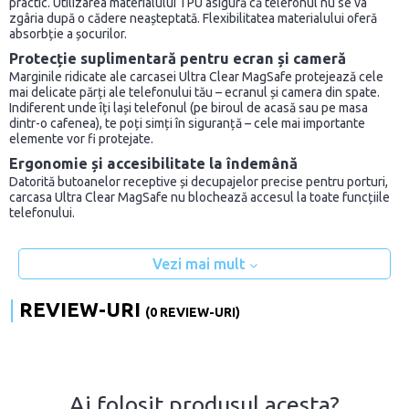
practic. Utilizarea materialului TPU asigură că telefonul nu se va
zgâria după o cădere neașteptată. Flexibilitatea materialului oferă
absorbție a șocurilor.
Protecție suplimentară pentru ecran și cameră
Marginile ridicate ale carcasei Ultra Clear MagSafe protejează cele
mai delicate părți ale telefonului tău – ecranul și camera din spate.
Indiferent unde îți lași telefonul (pe biroul de acasă sau pe masa
dintr-o cafenea), te poți simți în siguranță – cele mai importante
elemente vor fi protejate.
Ergonomie și accesibilitate la îndemână
Datorită butoanelor receptive și decupajelor precise pentru porturi,
carcasa Ultra Clear MagSafe nu blochează accesul la toate funcțiile
telefonului.
Vezi mai mult
REVIEW-URI
(0 REVIEW-URI)
Ai folosit produsul acesta?