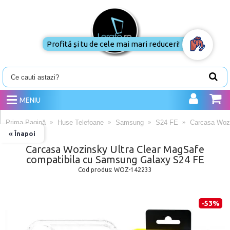
Profită și tu de cele mai mari reduceri!
MENIU
Prima Pagină
Huse Telefoane
Samsung
S24 FE
Carcasa Wozi
« Înapoi
Carcasa Wozinsky Ultra Clear MagSafe
compatibila cu Samsung Galaxy S24 FE
Cod produs:
WOZ-142233
-53%