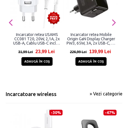
Incarcator retea USAMS
Incarcator retea Mobile
I
CC081 T20, 20W, 2,1A, 2x
Origin GaN Display Charger
A2
USB-A, Cablu USB-C inclus,
PW3, 65W, 3A, 2x USB-C, 1x
Alb
USB-A, Fast Charging, Negru
23,99 Lei
139,99 Lei
31,99 Lei
226,99 Lei
3
ADAUGĂ ÎN COŞ
ADAUGĂ ÎN COŞ
Incarcatoare wireless
» Vezi categorie
-30%
-47%