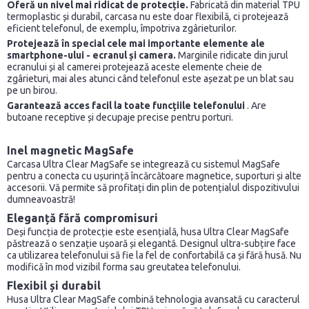
Oferă un nivel mai ridicat de protecție.
Fabricată din material TPU
termoplastic și durabil, carcasa nu este doar flexibilă, ci protejează
eficient telefonul, de exemplu, împotriva zgârieturilor.
Protejează în special cele mai importante elemente ale
smartphone-ului - ecranul și camera.
Marginile ridicate din jurul
ecranului și al camerei protejează aceste elemente cheie de
zgârieturi, mai ales atunci când telefonul este așezat pe un blat sau
pe un birou.
Garantează acces facil la toate funcțiile telefonului
. Are
butoane receptive și decupaje precise pentru porturi.
Inel magnetic MagSafe
Carcasa Ultra Clear MagSafe se integrează cu sistemul MagSafe
pentru a conecta cu ușurință încărcătoare magnetice, suporturi și alte
accesorii. Vă permite să profitați din plin de potențialul dispozitivului
dumneavoastră!
Eleganță fără compromisuri
Deși funcția de protecție este esențială, husa Ultra Clear MagSafe
păstrează o senzație ușoară și elegantă. Designul ultra-subțire face
ca utilizarea telefonului să fie la fel de confortabilă ca și fără husă. Nu
modifică în mod vizibil forma sau greutatea telefonului.
Flexibil și durabil
Husa Ultra Clear MagSafe combină tehnologia avansată cu caracterul