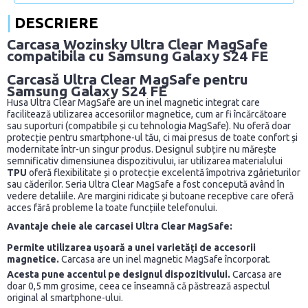
DESCRIERE
Carcasa Wozinsky Ultra Clear MagSafe
compatibila cu Samsung Galaxy S24 FE
Carcasă Ultra Clear
MagSafe
pentru
Samsung Galaxy S24 FE
Husa Ultra Clear MagSafe are un inel magnetic integrat care
facilitează utilizarea accesoriilor magnetice, cum ar fi încărcătoare
sau suporturi (compatibile și cu tehnologia MagSafe). Nu oferă doar
protecție pentru smartphone-ul tău, ci mai presus de toate confort și
modernitate într-un singur produs. Designul subțire nu mărește
semnificativ dimensiunea dispozitivului, iar utilizarea materialului
TPU
oferă flexibilitate și o protecție excelentă împotriva zgârieturilor
sau căderilor. Seria Ultra Clear MagSafe a fost concepută având în
vedere detaliile. Are margini ridicate și butoane receptive care oferă
acces fără probleme la toate funcțiile telefonului.
Avantaje cheie ale carcasei Ultra Clear MagSafe:
Permite utilizarea ușoară a unei varietăți de accesorii
magnetice.
Carcasa are un inel magnetic MagSafe încorporat.
Acesta pune accentul pe designul dispozitivului.
Carcasa
are
doar 0,5 mm grosime, ceea ce înseamnă că păstrează aspectul
original al smartphone-ului.