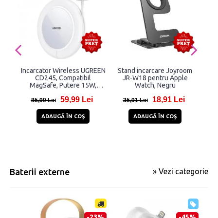
Incarcator Wireless UGREEN
Stand incarcare Joyroom
Inc
CD245, Compatibil
JR-W18 pentru Apple
Ci
MagSafe, Putere 15W,
Watch, Negru
B
Cablu USB-C integrat, Alb
59,99 Lei
18,91 Lei
85,99 Lei
35,91 Lei
25
ADAUGĂ ÎN COŞ
ADAUGĂ ÎN COŞ
Baterii externe
» Vezi categorie
-23%
-45%