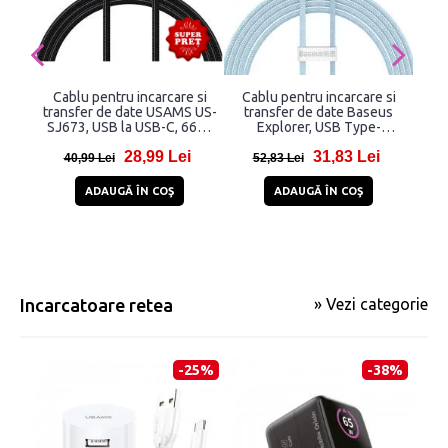
Cablu pentru incarcare si
Cablu pentru incarcare si
Ca
transfer de date USAMS US-
transfer de date Baseus
tran
SJ673, USB la USB-C, 66W,
Explorer, USB Type-
A11 
6A, 1.2m, Negru
C/Lightning, 20W, 2.4A, 2m,
C,
28,99 Lei
31,83 Lei
Albastru
40,99 Lei
52,83 Lei
2
ADAUGĂ ÎN COŞ
ADAUGĂ ÎN COŞ
Incarcatoare retea
» Vezi categorie
-25%
-38%