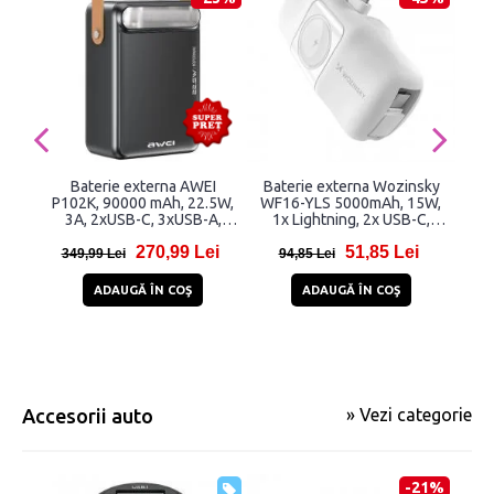
Baterie externa AWEI
Baterie externa Wozinsky
Bat
P102K, 90000 mAh, 22.5W,
WF16-YLS 5000mAh, 15W,
TE
3A, 2xUSB-C, 3xUSB-A,
1x Lightning, 2x USB-C,
Negru
Incarcator Apple Watch, Alb
Com
270,99 Lei
51,85 Lei
C
349,99 Lei
94,85 Lei
1
ADAUGĂ ÎN COŞ
ADAUGĂ ÎN COŞ
Accesorii auto
» Vezi categorie
-21%